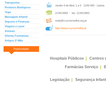
Transportes
Jardim 9 de Abril, 1 a 5 - 1249-083 - Lisboa
Produtos Biológicos
Yoga
213913900 - fax: 213913993
Massagem Infantil
sede@cruzvermelha.org.pt
Seguros e Finanças
Viagens e Lazer
http://www.cruzvermelha.pt
Animais
Ofertas Formativas
Artigos 2ª Mão
Publicidade
Hospitais Públicos
|
Centros 
Farmácias Serviço
|
B
Legislação
|
Segurança Infant