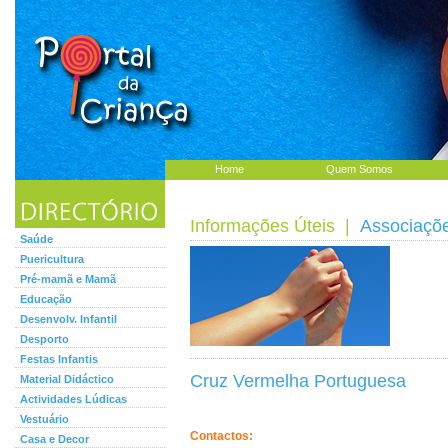
Home
Quem Somos
Informações Úteis
|
Associaçõ
Saúde
Puericultura
Pré-mamã e Mamã
Educação
Desenvolv. Infantil
Desporto
Festas Infantis
Cruz Vermelha Portuguesa
Material Didáctico
Actividades Lúdicas
Vestuário
Contactos:
Casa e Decor