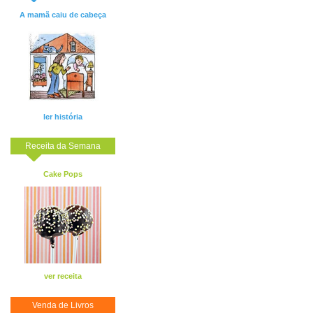
A mamã caiu de cabeça
ler história
Receita da Semana
Cake Pops
ver receita
Venda de Livros