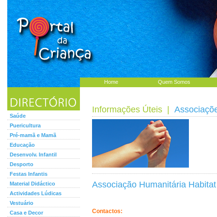
Home
Quem Somos
Informações Úteis
|
Associaçõ
Saúde
Puericultura
Pré-mamã e Mamã
Educação
Desenvolv. Infantil
Desporto
Festas Infantis
Associação Humanitária Habitat
Material Didáctico
Actividades Lúdicas
Vestuário
Contactos:
Casa e Decor