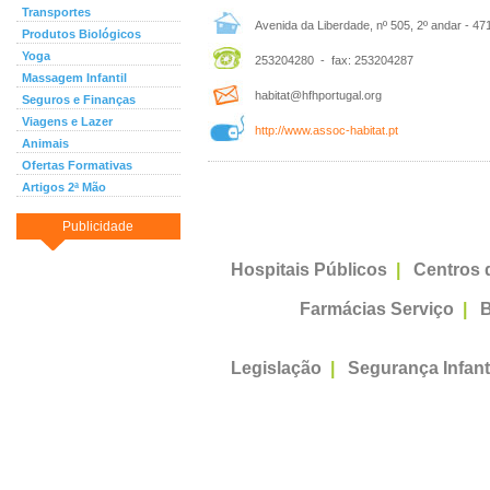
Transportes
Avenida da Liberdade, nº 505, 2º andar - 47
Produtos Biológicos
Yoga
253204280 - fax: 253204287
Massagem Infantil
habitat@hfhportugal.org
Seguros e Finanças
Viagens e Lazer
http://www.assoc-habitat.pt
Animais
Ofertas Formativas
Artigos 2ª Mão
Publicidade
Hospitais Públicos
|
Centros 
Farmácias Serviço
|
B
Legislação
|
Segurança Infant