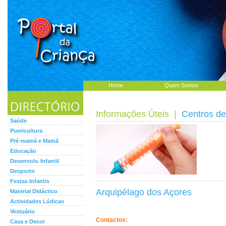
Home
Quem Somos
Informações Úteis
|
Centros d
Saúde
Puericultura
Pré-mamã e Mamã
Educação
Desenvolv. Infantil
Desporto
Festas Infantis
Arquipélago dos Açores
Material Didáctico
Actividades Lúdicas
Vestuário
Contactos:
Casa e Decor