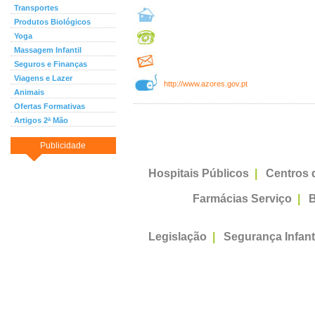
Transportes
Produtos Biológicos
Yoga
Massagem Infantil
Seguros e Finanças
Viagens e Lazer
http://www.azores.gov.pt
Animais
Ofertas Formativas
Artigos 2ª Mão
Publicidade
Hospitais Públicos
|
Centros 
Farmácias Serviço
|
B
Legislação
|
Segurança Infant