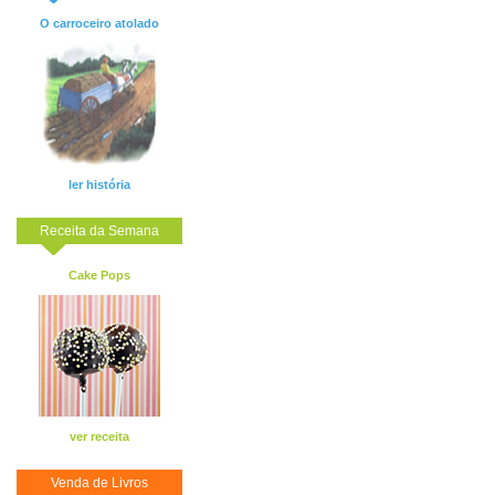
O carroceiro atolado
ler história
Receita da Semana
Cake Pops
ver receita
Venda de Livros