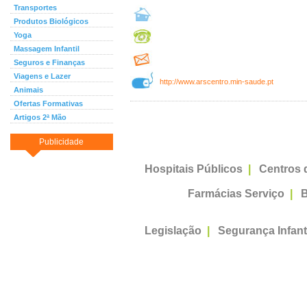
Transportes
Produtos Biológicos
Yoga
Massagem Infantil
Seguros e Finanças
Viagens e Lazer
http://www.arscentro.min-saude.pt
Animais
Ofertas Formativas
Artigos 2ª Mão
Publicidade
Hospitais Públicos
|
Centros 
Farmácias Serviço
|
B
Legislação
|
Segurança Infant