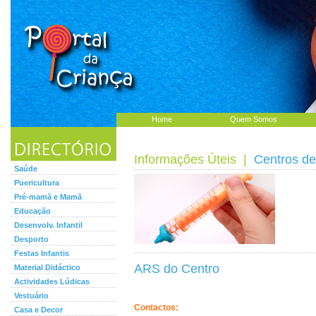
Home
Quem Somos
Informações Úteis
|
Centros d
Saúde
Puericultura
Pré-mamã e Mamã
Educação
Desenvolv. Infantil
Desporto
Festas Infantis
ARS do Centro
Material Didáctico
Actividades Lúdicas
Vestuário
Contactos:
Casa e Decor