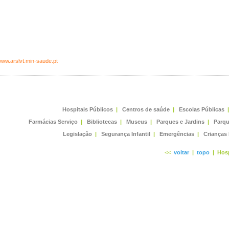
/www.arslvt.min-saude.pt
Hospitais Públicos
|
Centros de saúde
|
Escolas Públicas
|
Farmácias Serviço
|
Bibliotecas
|
Museus
|
Parques e Jardins
|
Parqu
Legislação
|
Segurança Infantil
|
Emergências
|
Crianças
<<
voltar
|
topo
|
Hosp