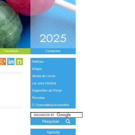
Facebook
Contactos
Noticias
Artigos
Venda de Livros
Ler uma História
Sugestões do Portal
Receitas
O Especialista Aconselha
Agenda