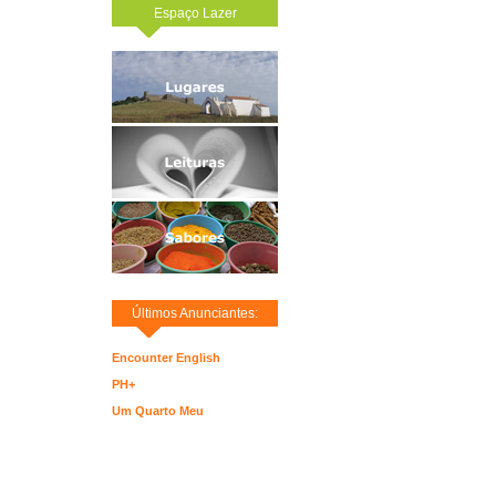
Espaço Lazer
Últimos Anunciantes:
Encounter English
PH+
Um Quarto Meu