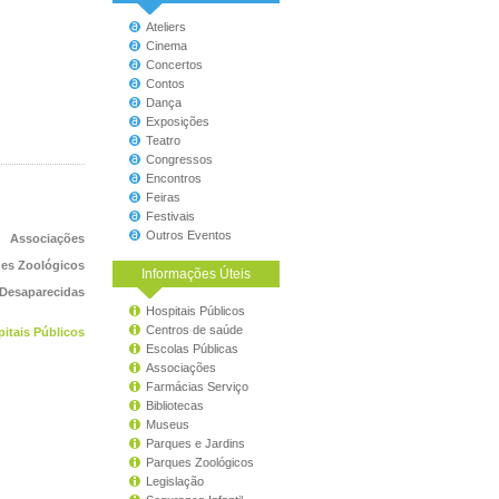
Ateliers
Cinema
Concertos
Contos
Dança
Exposições
Teatro
Congressos
Encontros
Feiras
Festivais
Outros Eventos
Associações
es Zoológicos
Informações Úteis
 Desaparecidas
Hospitais Públicos
Centros de saúde
itais Públicos
Escolas Públicas
Associações
Farmácias Serviço
Bibliotecas
Museus
Parques e Jardins
Parques Zoológicos
Legislação