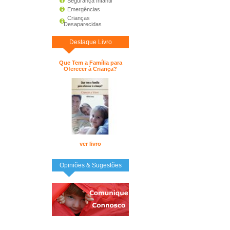
Segurança Infantil
Emergências
Crianças
Desaparecidas
Destaque Livro
Que Tem a Família para
Oferecer à Criança?
ver livro
Opiniões & Sugestões