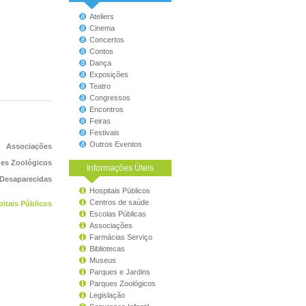
Ateliers
Cinema
Concertos
Contos
Dança
Exposições
Teatro
Congressos
Encontros
Feiras
Festivais
Outros Eventos
Associações
es Zoológicos
Informações Úteis
 Desaparecidas
Hospitais Públicos
Centros de saúde
itais Públicos
Escolas Públicas
Associações
Farmácias Serviço
Bibliotecas
Museus
Parques e Jardins
Parques Zoológicos
Legislação