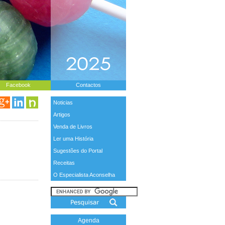
Facebook
Contactos
Noticias
Artigos
Venda de Livros
Ler uma História
Sugestões do Portal
Receitas
O Especialista Aconselha
Agenda