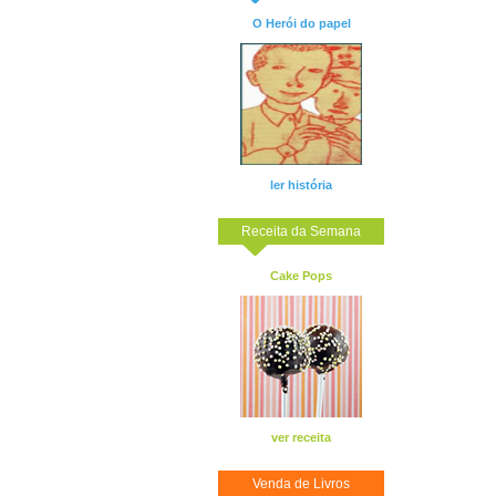
O Herói do papel
ler história
Receita da Semana
Cake Pops
ver receita
Venda de Livros