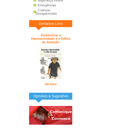
Segurança Infantil
Emergências
Crianças
Desaparecidas
Destaque Livro
Domesticar a
Hiperactividade e o Défice
de Atenção
ver livro
Opiniões & Sugestões