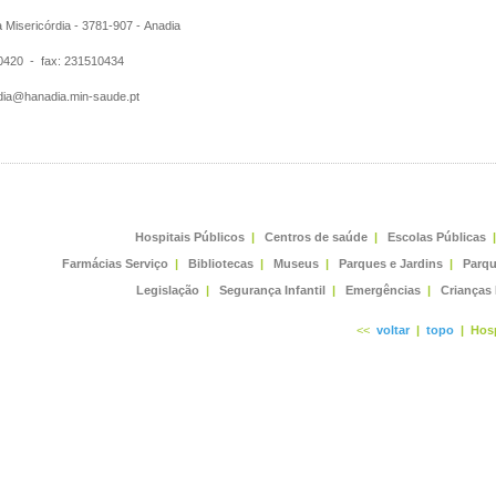
Misericórdia - 3781-907 - Anadia
420 - fax: 231510434
ia@hanadia.min-saude.pt
Hospitais Públicos
|
Centros de saúde
|
Escolas Públicas
|
Farmácias Serviço
|
Bibliotecas
|
Museus
|
Parques e Jardins
|
Parqu
Legislação
|
Segurança Infantil
|
Emergências
|
Crianças
<<
voltar
|
topo
|
Hosp