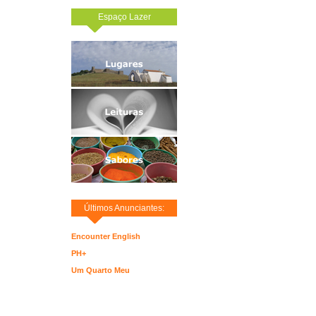
Espaço Lazer
Últimos Anunciantes:
Encounter English
PH+
Um Quarto Meu