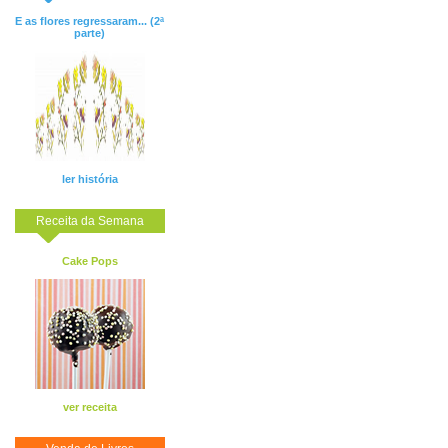
E as flores regressaram... (2ª
parte)
ler história
Receita da Semana
Cake Pops
ver receita