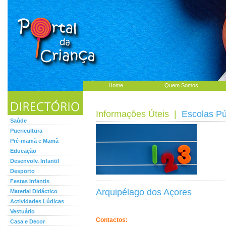
Home
Quem Somos
Informações Úteis
|
Escolas Pú
Saúde
Puericultura
Pré-mamã e Mamã
Educação
Desenvolv. Infantil
Desporto
Festas Infantis
Arquipélago dos Açores
Material Didáctico
Actividades Lúdicas
Vestuário
Contactos:
Casa e Decor