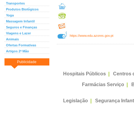
Transportes
Produtos Biológicos
Yoga
Massagem Infantil
Seguros e Finanças
Viagens e Lazer
https://www.edu.azores.gov.pt
Animais
Ofertas Formativas
Artigos 2ª Mão
Publicidade
Hospitais Públicos
|
Centros 
Farmácias Serviço
|
B
Legislação
|
Segurança Infant