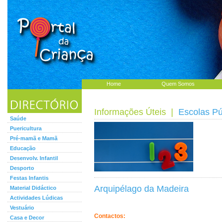
Home
Quem Somos
Informações Úteis
|
Escolas Pú
Saúde
Puericultura
Pré-mamã e Mamã
Educação
Desenvolv. Infantil
Desporto
Festas Infantis
Arquipélago da Madeira
Material Didáctico
Actividades Lúdicas
Vestuário
Contactos:
Casa e Decor