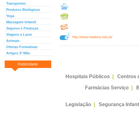
Transportes
Produtos Biológicos
Yoga
Massagem Infantil
Seguros e Finanças
Viagens e Lazer
http://www.madeira-edu.pt/
Animais
Ofertas Formativas
Artigos 2ª Mão
Publicidade
Hospitais Públicos
|
Centros 
Farmácias Serviço
|
B
Legislação
|
Segurança Infant