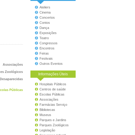
Ateliers
Cinema
Concertos
Contos
Dança
Exposições
Teatro
Congressos
Encontros
Feiras
Festivais
Outros Eventos
Associações
es Zoológicos
Informações Úteis
 Desaparecidas
Hospitais Públicos
Centros de saúde
colas Públicas
Escolas Públicas
Associações
Farmácias Serviço
Bibliotecas
Museus
Parques e Jardins
Parques Zoológicos
Legislação