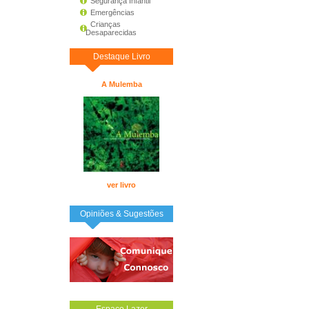
Segurança Infantil
Emergências
Crianças
Desaparecidas
Destaque Livro
A Mulemba
ver livro
Opiniões & Sugestões
Espaço Lazer