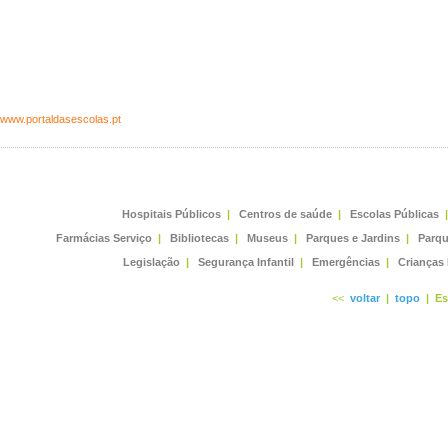
//www.portaldasescolas.pt
Hospitais Públicos
|
Centros de saúde
|
Escolas Públicas
|
Farmácias Serviço
|
Bibliotecas
|
Museus
|
Parques e Jardins
|
Parqu
Legislação
|
Segurança Infantil
|
Emergências
|
Crianças
<<
voltar
|
topo
|
Es