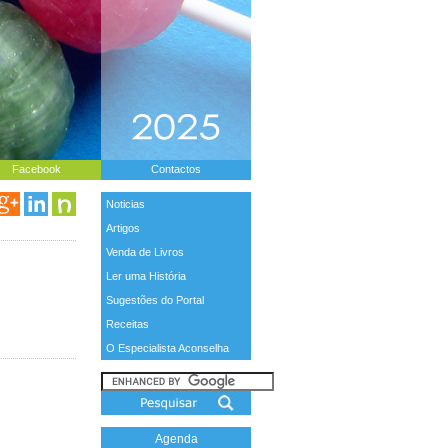
Facebook
Contactos
Noticias
Artigos
Venda de Livros
Ler uma História
Sugestões do Portal
Receitas
O Especialista Aconselha
Agenda