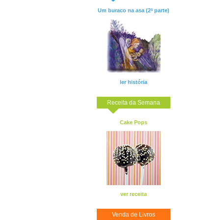
Um buraco na asa (2ª parte)
ler história
Receita da Semana
Cake Pops
ver receita
Venda de Livros