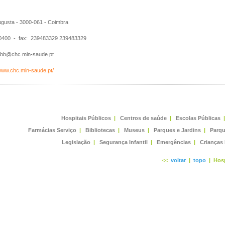
gusta - 3000-061 - Coimbra
400 - fax: 239483329 239483329
b@chc.min-saude.pt
/www.chc.min-saude.pt/
Hospitais Públicos
|
Centros de saúde
|
Escolas Públicas
|
Farmácias Serviço
|
Bibliotecas
|
Museus
|
Parques e Jardins
|
Parqu
Legislação
|
Segurança Infantil
|
Emergências
|
Crianças
<<
voltar
|
topo
|
Hosp