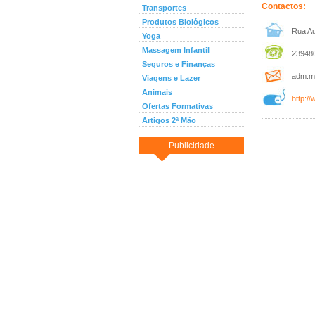
Contactos:
Transportes
Produtos Biológicos
Rua Au
Yoga
Massagem Infantil
239480
Seguros e Finanças
adm.mb
Viagens e Lazer
Animais
http:/
Ofertas Formativas
Artigos 2ª Mão
Publicidade