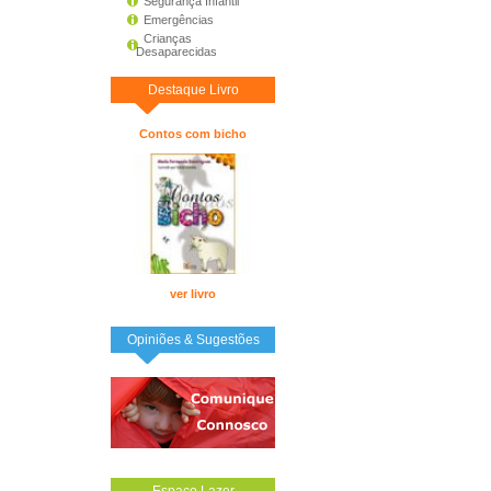
Segurança Infantil
Emergências
Crianças
Desaparecidas
Destaque Livro
Contos com bicho
ver livro
Opiniões & Sugestões
Espaço Lazer