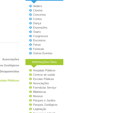
Ateliers
Cinema
Concertos
Contos
Dança
Exposições
Teatro
Congressos
Encontros
Feiras
Festivais
Outros Eventos
Associações
Informações Úteis
es Zoológicos
Hospitais Públicos
 Desaparecidas
Centros de saúde
Escolas Públicas
itais Públicos
Associações
Farmácias Serviço
Bibliotecas
Museus
Parques e Jardins
Parques Zoológicos
Legislação