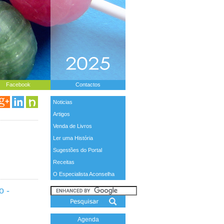
Facebook
Contactos
Noticias
Artigos
Venda de Livros
Ler uma História
Sugestões do Portal
Receitas
O Especialista Aconselha
o -
Agenda