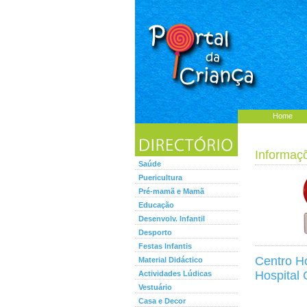
Home
Informaç
Saúde
Puericultura
Pré-mamã e Mamã
Educação
Desenvolv. Infantil
Desporto
Festas Infantis
Centro Ho
Material Didáctico
Hospital 
Actividades Lúdicas
Vestuário
Casa e Decor