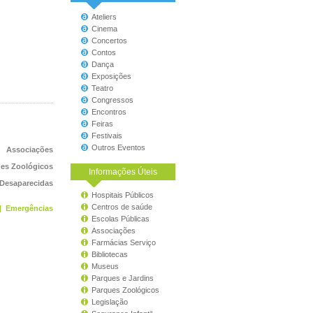
Ateliers
Cinema
Concertos
Contos
Dança
Exposições
Teatro
Congressos
Encontros
Feiras
Festivais
Outros Eventos
Associações
es Zoológicos
Informações Úteis
 Desaparecidas
Hospitais Públicos
Centros de saúde
|
Emergências
Escolas Públicas
Associações
Farmácias Serviço
Bibliotecas
Museus
Parques e Jardins
Parques Zoológicos
Legislação