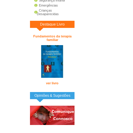
Segurança Infantil
Emergências
Crianças
Desaparecidas
Destaque Livro
Fundamentos da terapia
familiar
ver livro
Opiniões & Sugestões