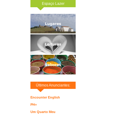
Espaço Lazer
Últimos Anunciantes:
Encounter English
PH+
Um Quarto Meu