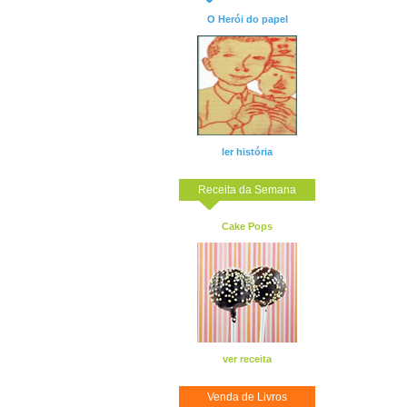
O Herói do papel
ler história
Receita da Semana
Cake Pops
ver receita
Venda de Livros