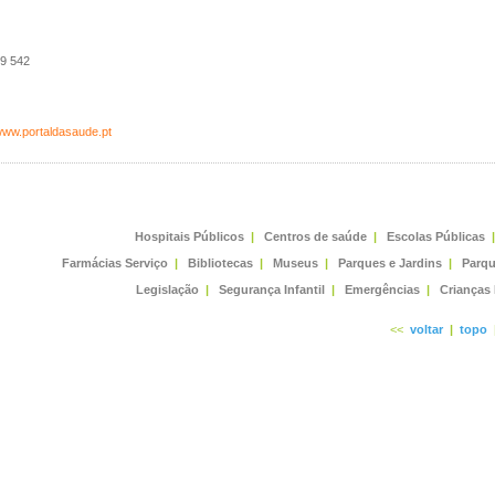
9 542
/www.portaldasaude.pt
Hospitais Públicos
|
Centros de saúde
|
Escolas Públicas
|
Farmácias Serviço
|
Bibliotecas
|
Museus
|
Parques e Jardins
|
Parqu
Legislação
|
Segurança Infantil
|
Emergências
|
Crianças
<<
voltar
|
topo