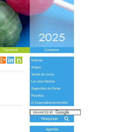
Facebook
Contactos
Noticias
Artigos
Venda de Livros
Ler uma História
Sugestões do Portal
Receitas
O Especialista Aconselha
Agenda