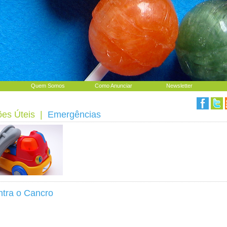
Quem Somos
Como Anunciar
Newsletter
ões Úteis
|
Emergências
ntra o Cancro