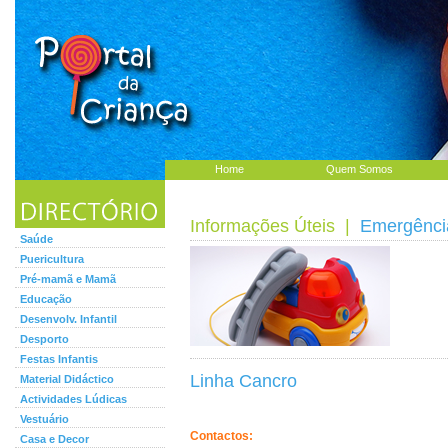
Home
Quem Somos
Informações Úteis
|
Emergênci
Saúde
Puericultura
Pré-mamã e Mamã
Educação
Desenvolv. Infantil
Desporto
Festas Infantis
Linha Cancro
Material Didáctico
Actividades Lúdicas
Vestuário
Contactos:
Casa e Decor