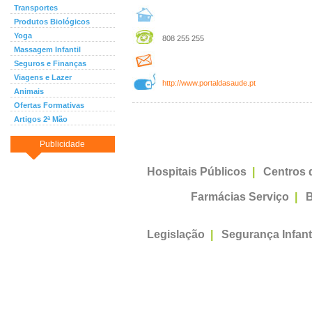
Transportes
Produtos Biológicos
Yoga
808 255 255
Massagem Infantil
Seguros e Finanças
Viagens e Lazer
http://www.portaldasaude.pt
Animais
Ofertas Formativas
Artigos 2ª Mão
Publicidade
Hospitais Públicos
|
Centros 
Farmácias Serviço
|
B
Legislação
|
Segurança Infant