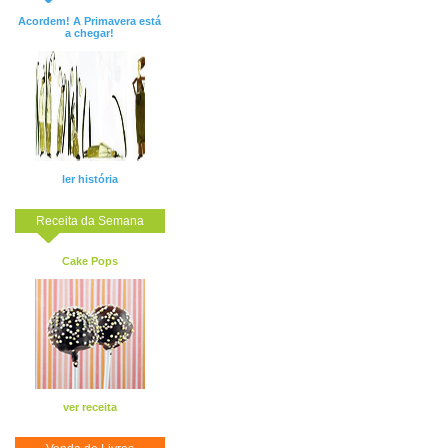
Acordem! A Primavera está
a chegar!
ler história
Receita da Semana
Cake Pops
ver receita