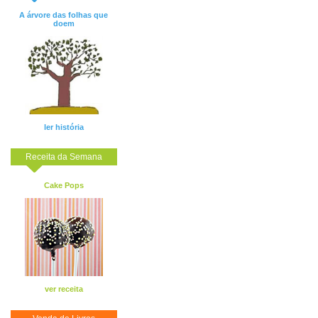
A árvore das folhas que
doem
ler história
Receita da Semana
Cake Pops
ver receita