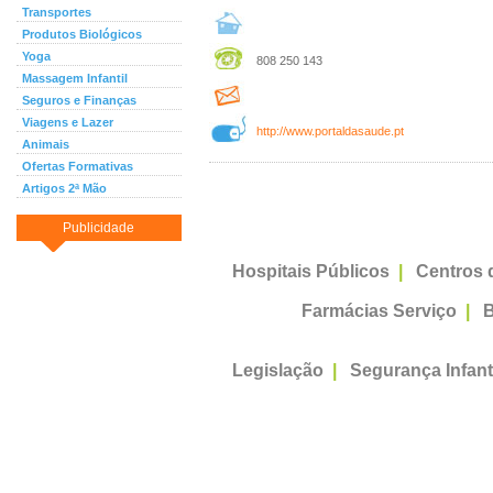
Transportes
Produtos Biológicos
Yoga
808 250 143
Massagem Infantil
Seguros e Finanças
Viagens e Lazer
http://www.portaldasaude.pt
Animais
Ofertas Formativas
Artigos 2ª Mão
Publicidade
Hospitais Públicos
|
Centros 
Farmácias Serviço
|
B
Legislação
|
Segurança Infant