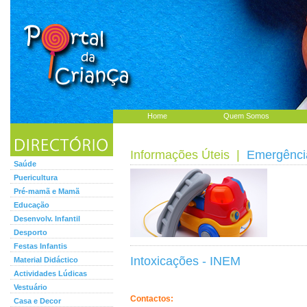
Home
Quem Somos
Informações Úteis
|
Emergênci
Saúde
Puericultura
Pré-mamã e Mamã
Educação
Desenvolv. Infantil
Desporto
Festas Infantis
Intoxicações - INEM
Material Didáctico
Actividades Lúdicas
Vestuário
Contactos:
Casa e Decor