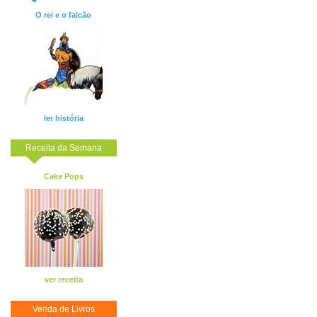
O rei e o falcão
ler história
Receita da Semana
Cake Pops
ver receita
Venda de Livros