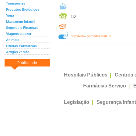
Transportes
Produtos Biológicos
Yoga
112
Massagem Infantil
Seguros e Finanças
Viagens e Lazer
http://www.portaldasaude.pt
Animais
Ofertas Formativas
Artigos 2ª Mão
Publicidade
Hospitais Públicos
|
Centros 
Farmácias Serviço
|
B
Legislação
|
Segurança Infant