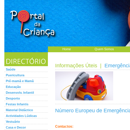
Home
Quem Somos
Informações Úteis
|
Emergênci
Saúde
Puericultura
Pré-mamã e Mamã
Educação
Desenvolv. Infantil
Desporto
Festas Infantis
Número Europeu de Emergênci
Material Didáctico
Actividades Lúdicas
Vestuário
Contactos:
Casa e Decor