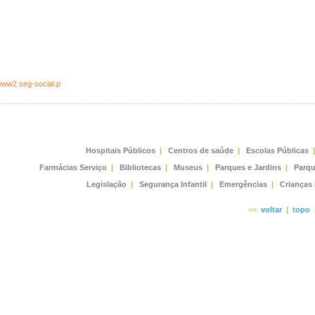
/www2.seg-social.p
Hospitais Públicos
|
Centros de saúde
|
Escolas Públicas
|
Farmácias Serviço
|
Bibliotecas
|
Museus
|
Parques e Jardins
|
Parqu
Legislação
|
Segurança Infantil
|
Emergências
|
Crianças
<<
voltar
|
topo