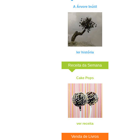
A Árvore Inútil
ler história
Receita da Semana
Cake Pops
ver receita
Venda de Livros