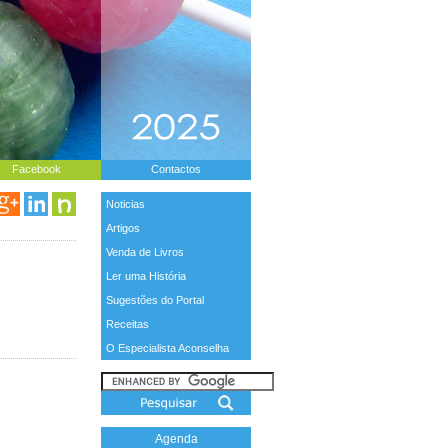
Facebook
Contactos
Noticias
Artigos
Venda de Livros
Ler uma História
Sugestões do Portal
Receitas
O Especialista Aconselha
Agenda