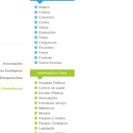
Ateliers
Cinema
Concertos
Contos
Dança
Exposições
Teatro
Congressos
Encontros
Feiras
Festivais
Outros Eventos
Associações
es Zoológicos
Informações Úteis
 Desaparecidas
Hospitais Públicos
Centros de saúde
|
Emergências
Escolas Públicas
Associações
Farmácias Serviço
Bibliotecas
Museus
Parques e Jardins
Parques Zoológicos
Legislação