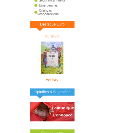
Segurança Infantil
Emergências
Crianças
Desaparecidas
Destaque Livro
Eu Sou II
ver livro
Opiniões & Sugestões
Espaço Lazer