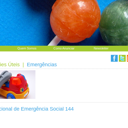
Quem Somos
Como Anunciar
Newsletter
ões Úteis
|
Emergências
cional de Emergência Social 144