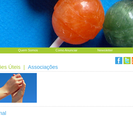
Quem Somos
Como Anunciar
Newsletter
ões Úteis
|
Associações
mal