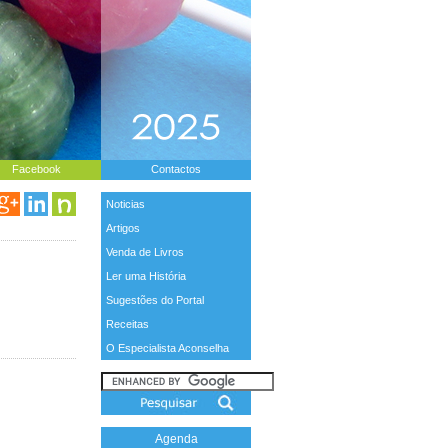
Facebook
Contactos
Noticias
Artigos
Venda de Livros
Ler uma História
Sugestões do Portal
Receitas
O Especialista Aconselha
Agenda