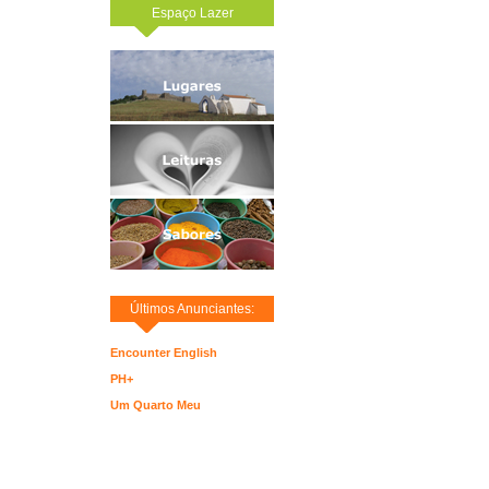
Espaço Lazer
Últimos Anunciantes:
Encounter English
PH+
Um Quarto Meu