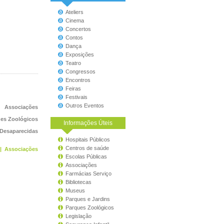
Ateliers
Cinema
Concertos
Contos
Dança
Exposições
Teatro
Congressos
Encontros
Feiras
Festivais
Outros Eventos
Associações
es Zoológicos
Informações Úteis
 Desaparecidas
Hospitais Públicos
Centros de saúde
|
Associações
Escolas Públicas
Associações
Farmácias Serviço
Bibliotecas
Museus
Parques e Jardins
Parques Zoológicos
Legislação