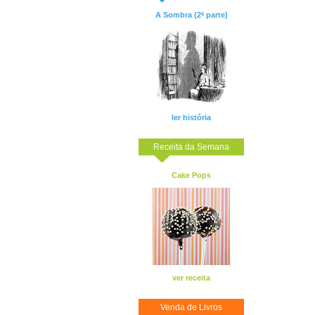
A Sombra (2ª parte)
ler história
Receita da Semana
Cake Pops
ver receita
Venda de Livros