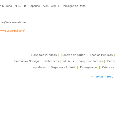
 D. João I, N. 57 - B - Caparide - 2785 - 379 - S. Domingos de Rana
mal@sosanimal.com
/www.sosanimal.com/
Hospitais Públicos
|
Centros de saúde
|
Escolas Públicas
|
Farmácias Serviço
|
Bibliotecas
|
Museus
|
Parques e Jardins
|
Parqu
Legislação
|
Segurança Infantil
|
Emergências
|
Crianças
<<
voltar
|
topo