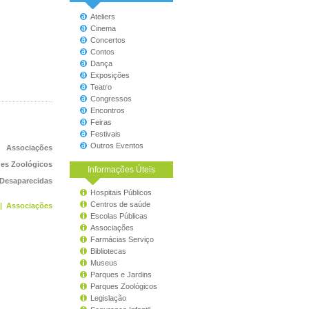
Ateliers
Cinema
Concertos
Contos
Dança
Exposições
Teatro
Congressos
Encontros
Feiras
Festivais
Outros Eventos
Associações
es Zoológicos
Informações Úteis
 Desaparecidas
Hospitais Públicos
Centros de saúde
|
Associações
Escolas Públicas
Associações
Farmácias Serviço
Bibliotecas
Museus
Parques e Jardins
Parques Zoológicos
Legislação