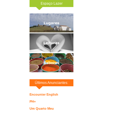
Espaço Lazer
Últimos Anunciantes:
Encounter English
PH+
Um Quarto Meu