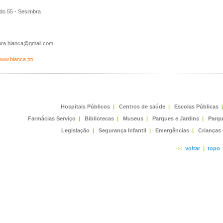
do 55 - Sesimbra
ra.bianca@gmail.com
/www.bianca.pt/
Hospitais Públicos
|
Centros de saúde
|
Escolas Públicas
|
Farmácias Serviço
|
Bibliotecas
|
Museus
|
Parques e Jardins
|
Parqu
Legislação
|
Segurança Infantil
|
Emergências
|
Crianças
<<
voltar
|
topo