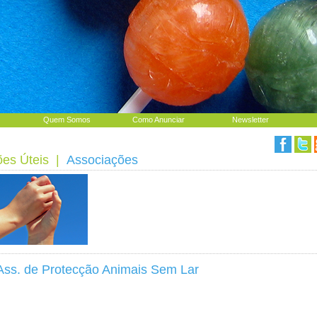
Quem Somos
Como Anunciar
Newsletter
ões Úteis
|
Associações
 Ass. de Protecção Animais Sem Lar