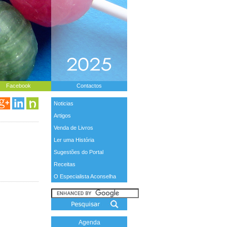
Facebook
Contactos
Noticias
Artigos
Venda de Livros
Ler uma História
Sugestões do Portal
Receitas
O Especialista Aconselha
Agenda