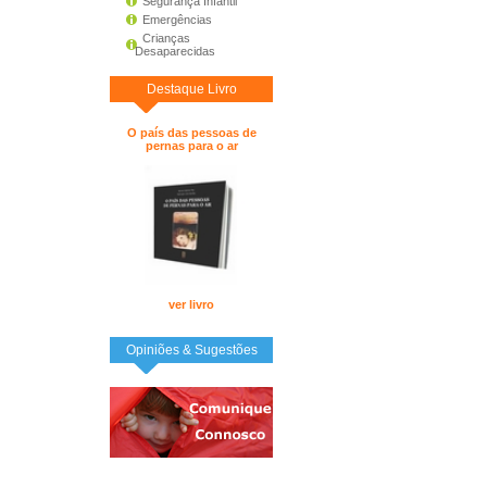
Segurança Infantil
Emergências
Crianças
Desaparecidas
Destaque Livro
O país das pessoas de
pernas para o ar
ver livro
Opiniões & Sugestões