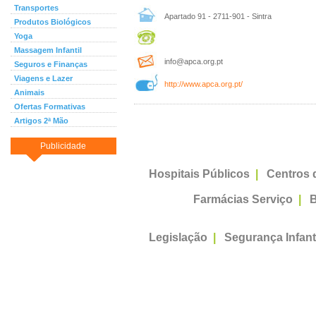
Transportes
Apartado 91 - 2711-901 - Sintra
Produtos Biológicos
Yoga
Massagem Infantil
info@apca.org.pt
Seguros e Finanças
Viagens e Lazer
http://www.apca.org.pt/
Animais
Ofertas Formativas
Artigos 2ª Mão
Publicidade
Hospitais Públicos
|
Centros 
Farmácias Serviço
|
B
Legislação
|
Segurança Infant