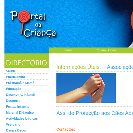
Home
Quem Somos
Informações Úteis
|
Associaçõ
Saúde
Puericultura
Pré-mamã e Mamã
Educação
Desenvolv. Infantil
Desporto
Festas Infantis
Ass. de Protecção aos Cães A
Material Didáctico
Actividades Lúdicas
Vestuário
Contactos:
Casa e Decor