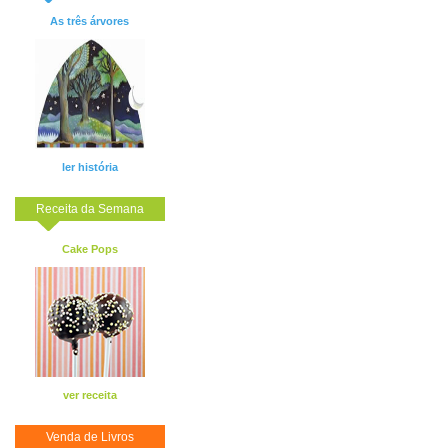
As três árvores
ler história
Receita da Semana
Cake Pops
ver receita
Venda de Livros