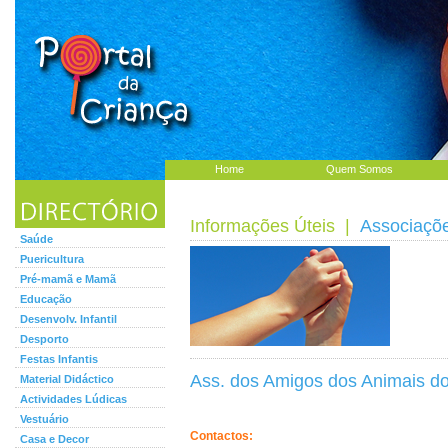
Home
Quem Somos
Informações Úteis
|
Associaçõ
Saúde
Puericultura
Pré-mamã e Mamã
Educação
Desenvolv. Infantil
Desporto
Festas Infantis
Ass. dos Amigos dos Animais do
Material Didáctico
Actividades Lúdicas
Vestuário
Contactos:
Casa e Decor