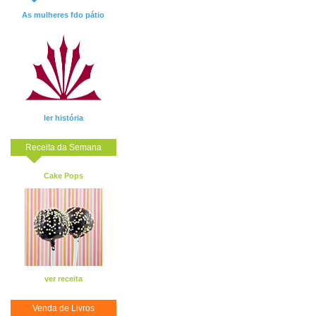
As mulheres fdo pátio
ler história
Receita da Semana
Cake Pops
ver receita
Venda de Livros