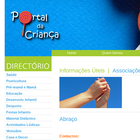
Home
Quem Somos
Informações Úteis
|
Associaçõ
Saúde
Puericultura
Pré-mamã e Mamã
Educação
Desenvolv. Infantil
Desporto
Festas Infantis
Abraço
Material Didáctico
Actividades Lúdicas
Vestuário
Contactos:
Casa e Decor