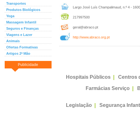
Transportes
Largo José Luís Champalimaud, n.º 4 - 1600
Produtos Biológicos
Yoga
217997500
Massagem Infantil
geral@abraco.pt
Seguros e Finanças
Viagens e Lazer
http://www.abraco.org.pt
Animais
Ofertas Formativas
Artigos 2ª Mão
Publicidade
Hospitais Públicos
|
Centros 
Farmácias Serviço
|
B
Legislação
|
Segurança Infant