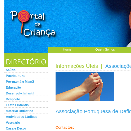
Home
Quem Somos
Informações Úteis
|
Associaçõ
Saúde
Puericultura
Pré-mamã e Mamã
Educação
Desenvolv. Infantil
Desporto
Festas Infantis
Associação Portuguesa de Defic
Material Didáctico
Actividades Lúdicas
Vestuário
Contactos:
Casa e Decor