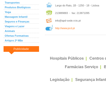
Transportes
Largo do Rato, 1B - 1250 - 18 - Lisboa
Produtos Biológicos
Yoga
213889883 - fax: 213871095
Massagem Infantil
info@apd-sede.rcts.pt
Seguros e Finanças
Viagens e Lazer
http://www.pcd.pt
Animais
Ofertas Formativas
Artigos 2ª Mão
Publicidade
Hospitais Públicos
|
Centros 
Farmácias Serviço
|
B
Legislação
|
Segurança Infant