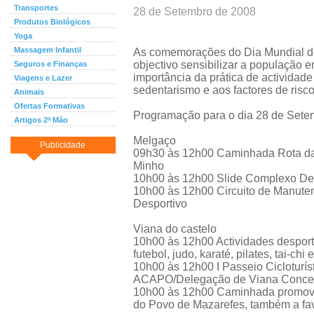
Transportes
28 de Setembro de 2008
Produtos Biológicos
Yoga
Massagem Infantil
As comemorações do Dia Mundial 
objectivo sensibilizar a população e
Seguros e Finanças
importância da prática de actividade
Viagens e Lazer
sedentarismo e aos factores de risc
Animais
Ofertas Formativas
Programação para o dia 28 de Sete
Artigos 2ª Mão
Melgaço
Publicidade
09h30 às 12h00 Caminhada Rota da
Minho
10h00 às 12h00 Slide Complexo De
10h00 às 12h00 Circuito de Manut
Desportivo
Viana do castelo
10h00 às 12h00 Actividades desporti
futebol, judo, karaté, pilates, tai-ch
10h00 às 12h00 I Passeio Cicloturíst
ACAPO/Delegação de Viana Concel
10h00 às 12h00 Caminhada promovid
do Povo de Mazarefes, também a f