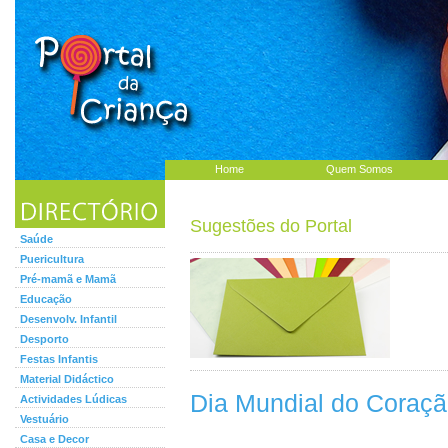
Home
Quem Somos
Sugestões do Portal
Saúde
Puericultura
Pré-mamã e Mamã
Educação
Desenvolv. Infantil
Desporto
Festas Infantis
Material Didáctico
Dia Mundial do Coraç
Actividades Lúdicas
Vestuário
Casa e Decor