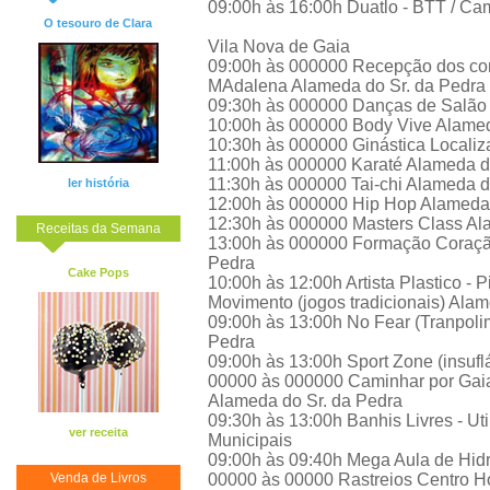
09:00h às 16:00h Duatlo - BTT / C
O tesouro de Clara
Vila Nova de Gaia
09:00h às 000000 Recepção dos conv
MAdalena Alameda do Sr. da Pedra
09:30h às 000000 Danças de Salão 
10:00h às 000000 Body Vive Alamed
10:30h às 000000 Ginástica Localiz
11:00h às 000000 Karaté Alameda d
11:30h às 000000 Tai-chi Alameda d
ler história
12:00h às 000000 Hip Hop Alameda 
12:30h às 000000 Masters Class Al
Receitas da Semana
13:00h às 000000 Formação Coraçã
Pedra
Cake Pops
10:00h às 12:00h Artista Plastico - P
Movimento (jogos tradicionais) Alam
09:00h às 13:00h No Fear (Tranpolim
Pedra
09:00h às 13:00h Sport Zone (insufl
00000 às 000000 Caminhar por Gaia
Alameda do Sr. da Pedra
09:30h às 13:00h Banhis Livres - Util
ver receita
Municipais
09:00h às 09:40h Mega Aula de Hidr
Venda de Livros
00000 às 00000 Rastreios Centro Ho