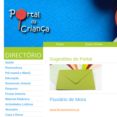
Home
Quem Somos
Sugestões do Portal
Saúde
Puericultura
Pré-mamã e Mamã
Educação
Desenvolv. Infantil
Desporto
Festas Infantis
Fluviário de Mora
Material Didáctico
Actividades Lúdicas
Vestuário
www.fluviariomora.pt
Casa e Decor