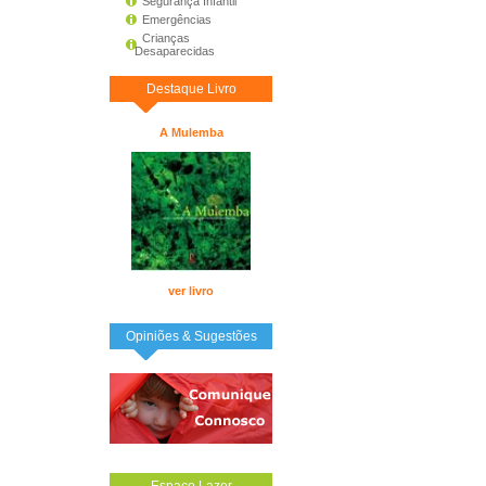
Segurança Infantil
Emergências
Crianças
Desaparecidas
Destaque Livro
A Mulemba
ver livro
Opiniões & Sugestões
Espaço Lazer