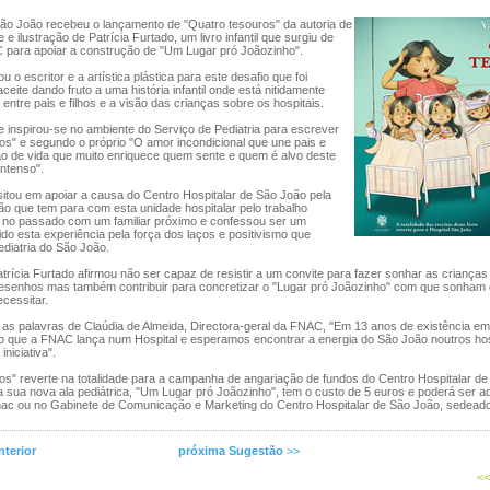
São João recebeu o lançamento de "Quatro tesouros" da autoria de
e ilustração de Patrícia Furtado, um livro infantil que surgiu de
 para apoiar a construção de "Um Lugar pró Joãozinho".
 o escritor e a artística plástica para este desafio que foi
ceite dando fruto a uma história infantil onde está nitidamente
 entre pais e filhos e a visão das crianças sobre os hospitais.
 inspirou-se no ambiente do Serviço de Pediatria para escrever
s" e segundo o próprio "O amor incondicional que une pais e
ção de vida que muito enriquece quem sente e quem é alvo deste
intenso".
itou em apoiar a causa do Centro Hospitalar de São João pela
dão que tem para com esta unidade hospitalar pelo trabalho
o passado com um familiar próximo e confessou ser um
ivido esta experiência pela força dos laços e positivismo que
diatria do São João.
Patrícia Furtado afirmou não ser capaz de resistir a um convite para fazer sonhar as crianças
 desenhos mas também contribuir para concretizar o "Lugar pró Joãozinho" com que sonham 
ecessitar.
as palavras de Claúdia de Almeida, Directora-geral da FNAC, "Em 13 anos de existência em 
vro que a FNAC lança num Hospital e esperamos encontrar a energia do São João noutros hos
iniciativa".
os" reverte na totalidade para a campanha de angariação de fundos do Centro Hospitalar d
 sua nova ala pediátrica, "Um Lugar pró Joãozinho", tem o custo de 5 euros e poderá ser a
Fnac ou no Gabinete de Comunicação e Marketing do Centro Hospitalar de São João, sedeado
terior
próxima Sugestão
>>
<