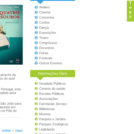
T
o
Ateliers
p
Cinema
o
Concertos
Contos
Dança
Exposições
Teatro
Congressos
Encontros
Feiras
Festivais
Outros Eventos
Informações Úteis
 através da
ou do qual
Hospitais Públicos
Centros de saúde
Portugal, este
pitais para
Escolas Públicas
Associações
e São João para
Farmácias Serviço
dquirido em
Bibliotecas
 no Pólo do
Museus
Parques e Jardins
Parques Zoológicos
Legislação
<
voltar
|
topo