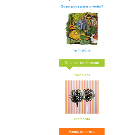
Quem pode parar o vento?
ler história
Receitas da Semana
Cake Pops
ver receita
Venda de Livros