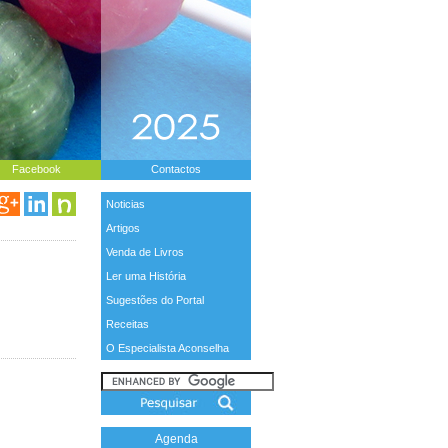
Facebook
Contactos
Noticias
Artigos
Venda de Livros
Ler uma História
Sugestões do Portal
Receitas
O Especialista Aconselha
Agenda