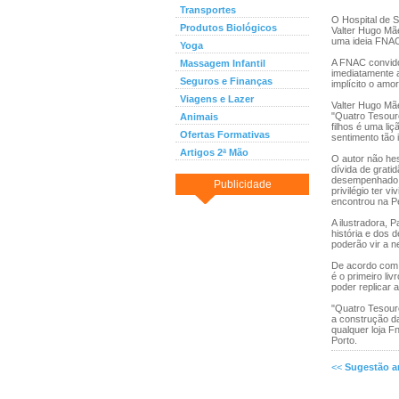
Transportes
O Hospital de 
Produtos Biológicos
Valter Hugo Mãe 
uma ideia FNAC
Yoga
A FNAC convidou
Massagem Infantil
imediatamente a
Seguros e Finanças
implícito o amor
Viagens e Lazer
Valter Hugo Mãe
"Quatro Tesouro
Animais
filhos é uma li
Ofertas Formativas
sentimento tão 
Artigos 2ª Mão
O autor não hes
dívida de grati
desempenhado n
Publicidade
privilégio ter v
encontrou na Pe
A ilustradora, 
história e dos
poderão vir a n
De acordo com 
é o primeiro li
poder replicar a 
"Quatro Tesour
a construção da
qualquer loja 
Porto.
<<
Sugestão an