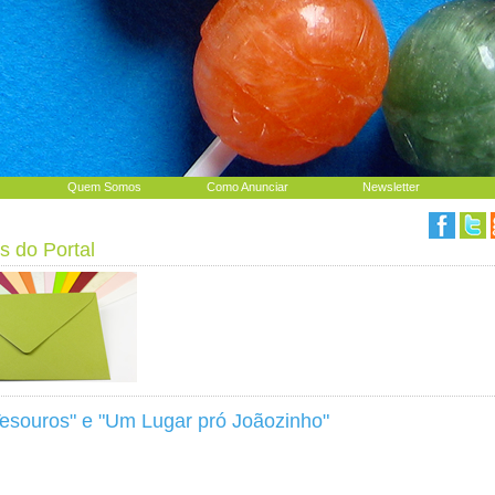
Quem Somos
Como Anunciar
Newsletter
s do Portal
Tesouros" e "Um Lugar pró Joãozinho"