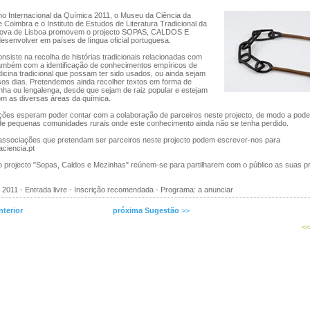
no Internacional da Química 2011, o Museu da Ciência da
 Coimbra e o Instituto de Estudos de Literatura Tradicional da
Nova de Lisboa promovem o projecto SOPAS, CALDOS E
senvolver em países de língua oficial portuguesa.
onsiste na recolha de histórias tradicionais relacionadas com
ambém com a identificação de conhecimentos empíricos de
dicina tradicional que possam ter sido usados, ou ainda sejam
os dias. Pretendemos ainda recolher textos em forma de
inha ou lengalenga, desde que sejam de raiz popular e estejam
om as diversas áreas da química.
uições esperam poder contar com a colaboração de parceiros neste projecto, de modo a pode
 de pequenas comunidades rurais onde este conhecimento ainda não se tenha perdido.
u associações que pretendam ser parceiros neste projecto podem escrever-nos para
ciencia.pt
o projecto "Sopas, Caldos e Mezinhas" reúnem-se para partilharem com o público as suas p
2011 - Entrada livre - Inscrição recomendada - Programa: a anunciar
terior
próxima Sugestão
>>
<