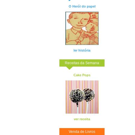
O Herói do papel
ler história
Receitas da Semana
Cake Pops
ver receita
Venda de Livros