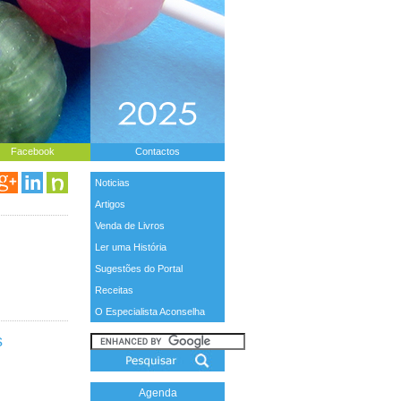
Facebook
Contactos
Noticias
Artigos
Venda de Livros
Ler uma História
Sugestões do Portal
Receitas
O Especialista Aconselha
s
Agenda