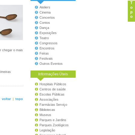
T
o
Ateliers
p
Cinema
o
Concertos
Contos
Dança
Exposições
Teatro
Congressos
Encontros
r chegar o mais
Feiras
Festivais
Outros Eventos
rimeiras
Informações Úteis
Hospitais Públicos
Centros de saúde
Escolas Públicas
<
voltar
|
topo
Associações
Farmácias Serviço
Bibliotecas
Museus
Parques e Jardins
Parques Zoológicos
Legislação