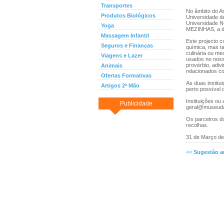
Transportes
No âmbito do A
Produtos Biológicos
Universidade de
Universidade 
Yoga
MEZINHAS, a de
Massagem Infantil
Este projecto c
Seguros e Finanças
química, mas t
culinária ou me
Viagens e Lazer
usados no noss
provérbio, adiv
Animais
relacionados c
Ofertas Formativas
As duas instit
Artigos 2ª Mão
perto possível
Instituições o
Publicidade
geral@museuda
Os parceiros d
recolhas.
31 de Março de 
<<
Sugestão an