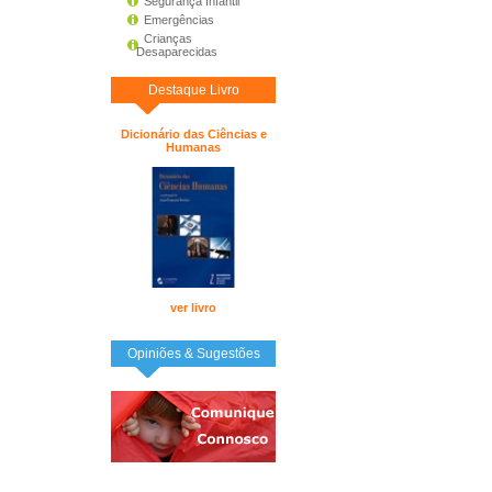
Segurança Infantil
Emergências
Crianças
Desaparecidas
Destaque Livro
Dicionário das Ciências e
Humanas
ver livro
Opiniões & Sugestões