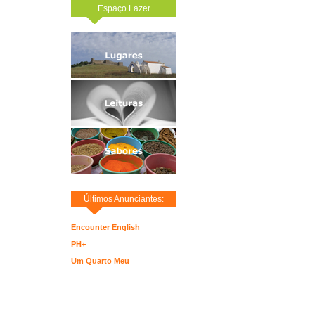
Espaço Lazer
Últimos Anunciantes:
Encounter English
PH+
Um Quarto Meu