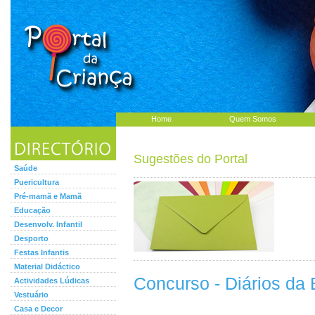
Home
Quem Somos
Sugestões do Portal
Saúde
Puericultura
Pré-mamã e Mamã
Educação
Desenvolv. Infantil
Desporto
Festas Infantis
Material Didáctico
Concurso - Diários da 
Actividades Lúdicas
Vestuário
Casa e Decor