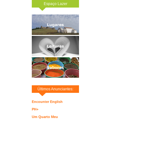
Espaço Lazer
Últimos Anunciantes:
Encounter English
PH+
Um Quarto Meu