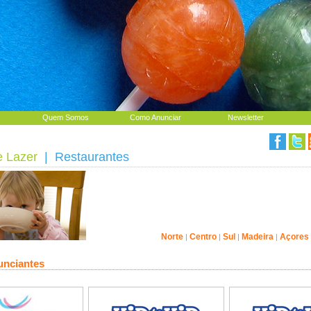
Quem Somos
Como Anunciar
Newsletter
e Lazer
| Restaurantes
Norte
Centro
Sul
Madeira
Açores
|
|
|
|
unciantes