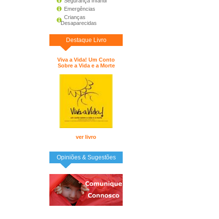
Segurança Infantil
Emergências
Crianças
Desaparecidas
Destaque Livro
Viva a Vida! Um Conto
Sobre a Vida e a Morte
ver livro
Opiniões & Sugestões