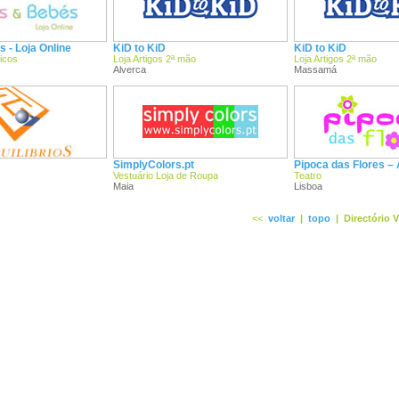
 - Loja Online
KiD to KiD
KiD to KiD
icos
Loja Artigos 2ª mão
Loja Artigos 2ª mão
Alverca
Massamá
SimplyColors.pt
Pipoca das Flores –
Vestuário Loja de Roupa
Teatro
Maia
Lisboa
<<
voltar
|
topo
|
Directório 