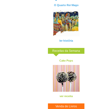
O Quarto Rei Mago
ler história
Receitas da Semana
Cake Pops
ver receita
Venda de Livros