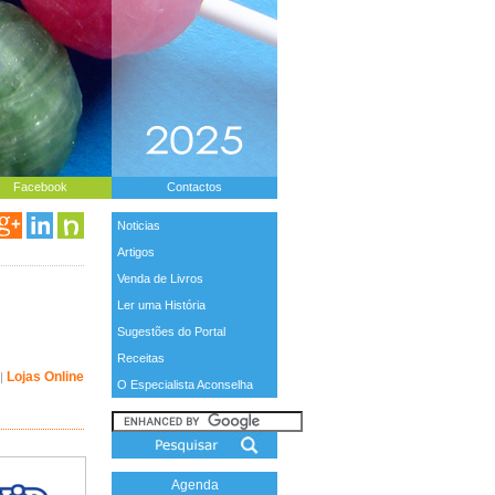
Facebook
Contactos
Noticias
Artigos
Venda de Livros
Ler uma História
Sugestões do Portal
Receitas
Lojas Online
|
O Especialista Aconselha
Agenda