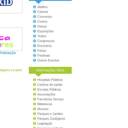
Ateliers
Cinema
Concertos
Contos
Dança
Exposições
Teatro
Congressos
Encontros
Feiras
 Animação
Festivais
Outros Eventos
Viagens e Lazer
Informações Úteis
Hospitais Públicos
Centros de saúde
Escolas Públicas
Associações
Farmácias Serviço
Bibliotecas
Museus
Parques e Jardins
Parques Zoológicos
Legislação