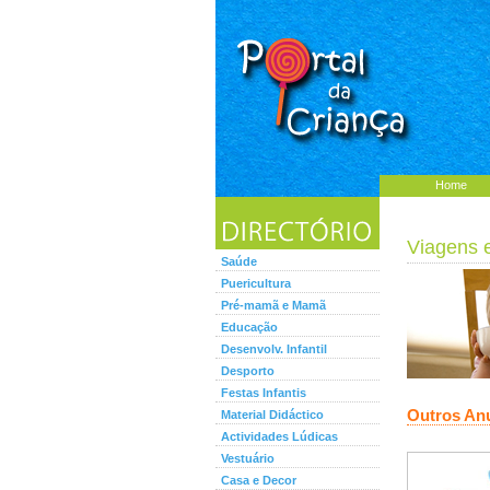
Home
Viagens 
Saúde
Puericultura
Pré-mamã e Mamã
Educação
Desenvolv. Infantil
Desporto
Festas Infantis
Outros An
Material Didáctico
Actividades Lúdicas
Vestuário
Casa e Decor