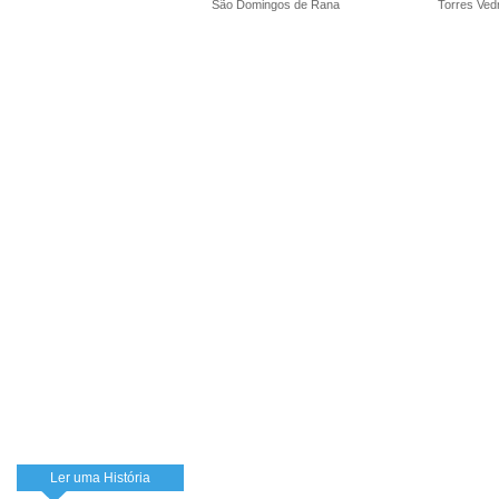
São Domingos de Rana
Torres Ved
Ler uma História