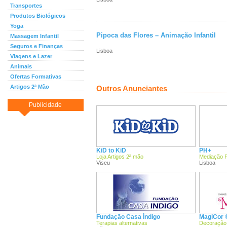
Transportes
Produtos Biológicos
Yoga
Pipoca das Flores – Animação Infantil
Massagem Infantil
Seguros e Finanças
Lisboa
Viagens e Lazer
Animais
Ofertas Formativas
Artigos 2ª Mão
Outros Anunciantes
Publicidade
KiD to KiD
PH+
Loja Artigos 2ª mão
Mediação F
Viseu
Lisboa
Fundação Casa Índigo
MagiCor 
Terapias alternativas
Decoração