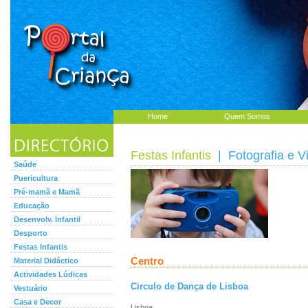
Home
Quem Somos
Festas Infantis
| Fotografia e V
Saúde
Puericultura
Pré-mamã e Mamã
Educação
Desenvolv. Infantil
Desporto
Festas Infantis
Centro
Material Didáctico
Actividades Lúdicas
Circulo de Dança de Lisboa
Vestuário
Casa e Decor
Lisboa