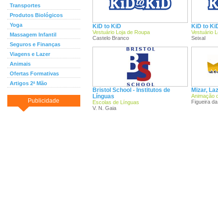
Transportes
Produtos Biológicos
Yoga
KiD to KiD
KiD to Ki
Vestuário Loja de Roupa
Vestuário 
Massagem Infantil
Castelo Branco
Seixal
Seguros e Finanças
Viagens e Lazer
Animais
Ofertas Formativas
Artigos 2ª Mão
Bristol School - Institutos de
Mizar, L
Línguas
Animação d
Publicidade
Figueira d
Escolas de Línguas
V. N. Gaia