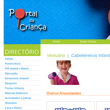
Home
Quem Somos
Vestuário
| Cabeleireiros Infant
Saúde
Puericultura
Pré-mamã e Mamã
Educação
Desenvolv. Infantil
Desporto
Festas Infantis
Outros Anunciantes
Material Didáctico
Actividades Lúdicas
Vestuário
Casa e Decor