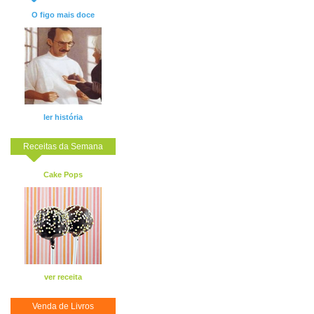
O figo mais doce
ler história
Receitas da Semana
Cake Pops
ver receita
Venda de Livros