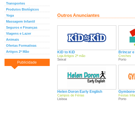
Transportes
Produtos Biológicos
Outros Anunciantes
Yoga
Massagem Infantil
Seguros e Finanças
Viagens e Lazer
Animais
Ofertas Formativas
Artigos 2ª Mão
KiD to KiD
Brincar e
Loja Artigos 2ª mão
Creches
Seixal
Porto
Publicidade
Helen Doron Early English
Gymboree 
Campos de Férias
Festas Infa
Lisboa
Porto