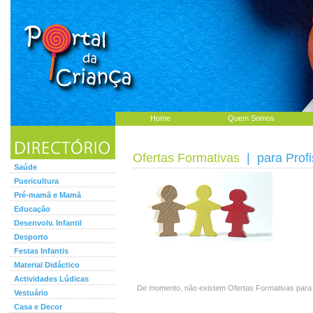
Home
Quem Somos
Ofertas Formativas
| para Profi
Saúde
Puericultura
Pré-mamã e Mamã
Educação
Desenvolv. Infantil
Desporto
Festas Infantis
Material Didáctico
Actividades Lúdicas
De momento, não existem Ofertas Formativas para P
Vestuário
Casa e Decor