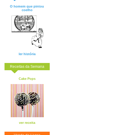
O homem que pintou
coelho
ler história
Receitas da Semana
Cake Pops
ver receita