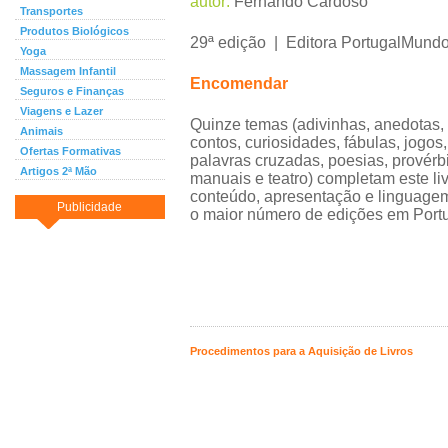
autor:
Fernando Cardoso
Transportes
Produtos Biológicos
29ª edição | Editora PortugalMund
Yoga
Massagem Infantil
Encomendar
Seguros e Finanças
Viagens e Lazer
Quinze temas (adivinhas, anedotas,
Animais
contos, curiosidades, fábulas, jogos
Ofertas Formativas
palavras cruzadas, poesias, provérbi
Artigos 2ª Mão
manuais e teatro) completam este li
conteúdo, apresentação e linguage
Publicidade
o maior número de edições em Portu
Procedimentos para a Aquisição de Livros