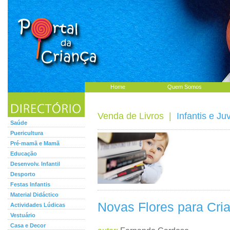
Home
Quem Somos
Venda de Livros
|
Infantis e Ju
Saúde
Puericultura
Pré-mamã e Mamã
Educação
Desenvolv. Infantil
Desporto
Festas Infantis
Material Didáctico
Novas Flores para Cri
Actividades Lúdicas
Vestuário
Casa e Decor