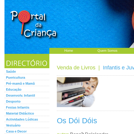
Home
Quem Somos
Venda de Livros
|
Infantis e Ju
Saúde
Puericultura
Pré-mamã e Mamã
Educação
Desenvolv. Infantil
Desporto
Festas Infantis
Material Didáctico
Os Dói Dóis
Actividades Lúdicas
Vestuário
Casa e Decor