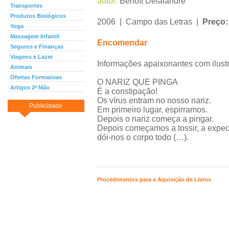
autor:
Benoît Delalandre
Transportes
Produtos Biológicos
2006 | Campo das Letras |
Preço:
Yoga
Massagem Infantil
Encomendar
Seguros e Finanças
Viagens e Lazer
Informações apaixonantes com ilustr
Animais
Ofertas Formativas
O NARIZ QUE PINGA
Artigos 2ª Mão
É a constipação!
Os vírus entram no nosso nariz.
Publicidade
Em primeiro lugar, espirramos.
Depois o nariz começa a pingar.
Depois começamos a tossir, a expec
dói-nos o corpo todo (…).
Procedimentos para a Aquisição de Livros