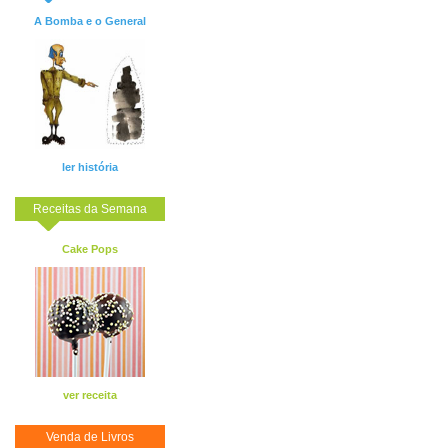
A Bomba e o General
ler história
Receitas da Semana
Cake Pops
ver receita
Venda de Livros