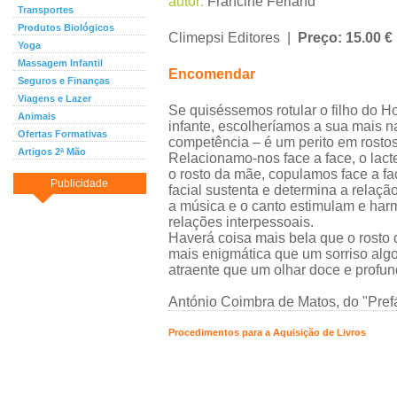
autor:
Francine Ferland
Transportes
Produtos Biológicos
Climepsi Editores |
Preço: 15.00 €
Yoga
Massagem Infantil
Encomendar
Seguros e Finanças
Viagens e Lazer
Se quiséssemos rotular o filho do
Animais
infante, escolheríamos a sua mais na
Ofertas Formativas
competência – é um perito em rostos
Artigos 2ª Mão
Relacionamo-nos face a face, o lac
o rosto da mãe, copulamos face a f
Publicidade
facial sustenta e determina a relaç
a música e o canto estimulam e ha
relações interpessoais.
Haverá coisa mais bela que o rosto
mais enigmática que um sorriso alg
atraente que um olhar doce e profu
António Coimbra de Matos, do "Pref
Procedimentos para a Aquisição de Livros