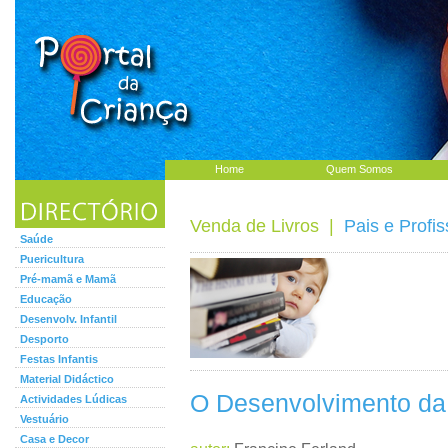
Home
Quem Somos
Venda de Livros
|
Pais e Profis
Saúde
Puericultura
Pré-mamã e Mamã
Educação
Desenvolv. Infantil
Desporto
Festas Infantis
Material Didáctico
O Desenvolvimento da 
Actividades Lúdicas
Vestuário
Casa e Decor