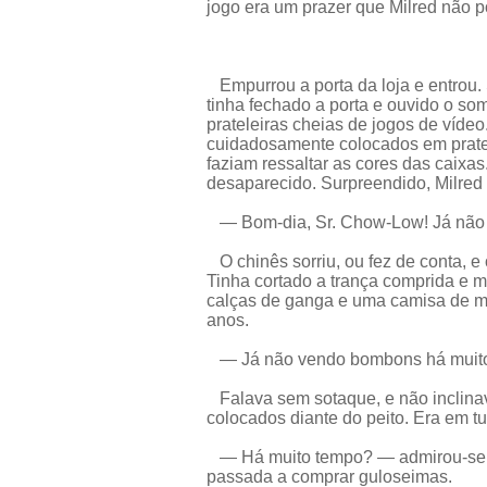
jogo era um prazer que Milred não p
Empurrou a porta da loja e entrou.
tinha fechado a porta e ouvido o s
prateleiras cheias de jogos de vídeo
cuidadosamente colocados em pratele
faziam ressaltar as cores das caixas
desaparecido. Surpreendido, Milred d
— Bom-dia, Sr. Chow-Low! Já nã
O chinês sorriu, ou fez de conta, e
Tinha cortado a trança comprida e m
calças de ganga e uma camisa de ma
anos.
— Já não vendo bombons há muito
Falava sem sotaque, e não inclina
colocados diante do peito. Era em t
— Há muito tempo? — admirou-se Mi
passada a comprar guloseimas.