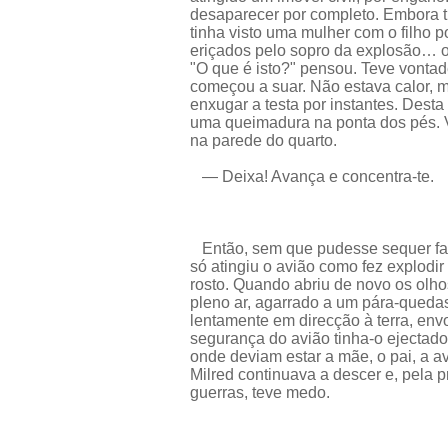
desaparecer por completo. Embora t
tinha visto uma mulher com o filho 
eriçados pelo sopro da explosão… o
"O que é isto?" pensou. Teve vontad
começou a suar. Não estava calor, 
enxugar a testa por instantes. Desta 
uma queimadura na ponta dos pés. V
na parede do quarto.
— Deixa! Avança e concentra-te.
Então, sem que pudesse sequer faze
só atingiu o avião como fez explodir a
rosto. Quando abriu de novo os olhos
pleno ar, agarrado a um pára-qued
lentamente em direcção à terra, env
segurança do avião tinha-o ejectado 
onde deviam estar a mãe, o pai, a av
Milred continuava a descer e, pela 
guerras, teve medo.