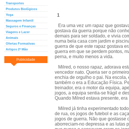
Transportes
Produtos Biológicos
1
Yoga
Massagem Infantil
Era uma vez um rapaz que gostava 
Seguros e Finanças
gostava da guerra porque não conhec
Viagens e Lazer
demais para ser soldado, e vivia com
Animais
numa bela casa com jardim e piscina
Ofertas Formativas
guerra de que este rapaz gostava er
Artigos 2ª Mão
guerra em que se perdem pontos, m
perna, e muito menos a vida.
Publicidade
Milred, o nosso rapaz, adorava est
vencedor nato. Queria ser o primeir
enchia de orgulho o pai. Na escola,
também o era a Educação Física. Pe
treinador, era o motor da equipa, ap
jogos, a equipa sentia-se frágil e d
Quando Milred estava presente, era 
Milred já tinha experimentado todo
de rua, os jogos de futebol e as caç
jogos de guerra. Não que gostasse 
aborreciam-no depressa e as lutas pr