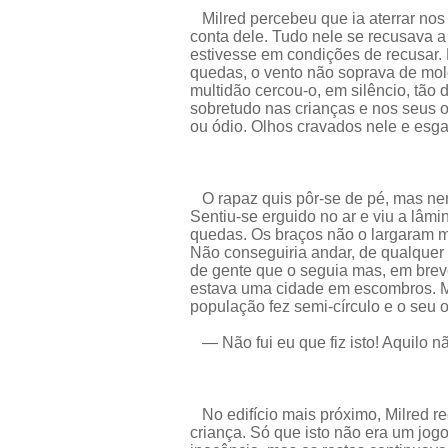
Milred percebeu que ia aterrar nos 
conta dele. Tudo nele se recusava a
estivesse em condições de recusar.
quedas, o vento não soprava de mold
multidão cercou-o, em silêncio, tão
sobretudo nas crianças e nos seus 
ou ódio. Olhos cravados nele e esg
O rapaz quis pôr-se de pé, mas nem
Sentiu-se erguido no ar e viu a lâmi
quedas. Os braços não o largaram m
Não conseguiria andar, de qualquer
de gente que o seguia mas, em breve
estava uma cidade em escombros. Mi
população fez semi-círculo e o seu 
— Não fui eu que fiz isto! Aquilo n
No edifício mais próximo, Milred r
criança. Só que isto não era um jog