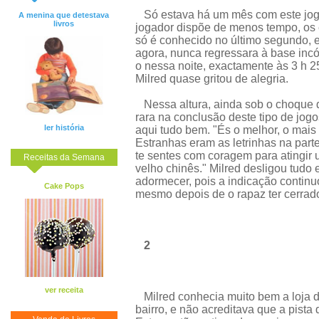
Só estava há um mês com este jogo, 
A menina que detestava
livros
jogador dispõe de menos tempo, os e
só é conhecido no último segundo, e 
agora, nunca regressara à base in
o nessa noite, exactamente às 3 h 2
Milred quase gritou de alegria.
Nessa altura, ainda sob o choque 
rara na conclusão deste tipo de jog
ler história
aqui tudo bem. "És o melhor, o mais
Estranhas eram as letrinhas na part
te sentes com coragem para atingir u
Receitas da Semana
velho chinês." Milred desligou tudo
adormecer, pois a indicação continu
Cake Pops
mesmo depois de o rapaz ter cerrad
2
ver receita
Milred conhecia muito bem a loja do
bairro, e não acreditava que a pista 