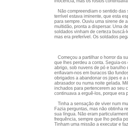
inocência, mas os rostos continuav
Não compreendiam o sentido das su
terrível estava iminente, que esta 
para sempre. Ouviu uma sirene de a
multidão, pronta a dispersar. Uma d
soldados vinham de certeza buscá-lo, l
mas era preferível. Os soldados peg
Começou a partilhar o horror da sua
que lhes perdeu a conta. Seguia-os
abrigo, sob nuvens de pó e barulho 
enfiavam-nos em buracos tão fundos
obrigados a abandonar os jipes e a 
abrasador ou numa noite gelada. Mi
inchados para pertencerem ao seu c
continuava a erguê-los, porque era 
Tinha a sensação de viver num mun
Fazia perguntas, mas não obtinha r
sua língua. Não eram particularme
frequência, sempre que lho pedia po
Tinham uma missão a executar e fa