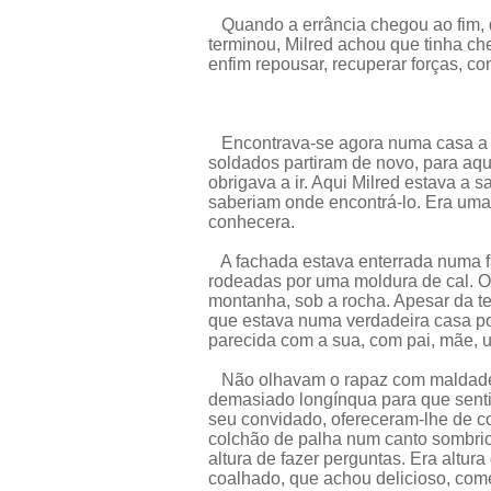
Quando a errância chegou ao fim, 
terminou, Milred achou que tinha c
enfim repousar, recuperar forças, co
Encontrava-se agora numa casa a sé
soldados partiram de novo, para aq
obrigava a ir. Aqui Milred estava a
saberiam onde encontrá-lo. Era uma 
conhecera.
A fachada estava enterrada numa fa
rodeadas por uma moldura de cal. O
montanha, sob a rocha. Apesar da te
que estava numa verdadeira casa po
parecida com a sua, com pai, mãe, u
Não olhavam o rapaz com maldade: 
demasiado longínqua para que senti
seu convidado, ofereceram-lhe de c
colchão de palha num canto sombrio.
altura de fazer perguntas. Era altur
coalhado, que achou delicioso, co