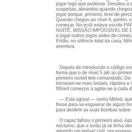
jogar logo que pudesse. Desatou a 
suspeitas, abrandou quando chegou
jogar porque, primeiro, teve de perco
Quando chegou ao nível 6, porém, o 
começar. No ecrã estava escrit
NOITE. MISSÃO IMPOSSÍVEL DE DIA. 
e jogar outros jogos antes de começa
Então, no silêncio total da casa, Mil
aventura.
Depois de introduzido o código inic
forma que o de nível 5 até ao primeir
primeiro rocket tele-comandado. De r
tornaram-se mais brutais, rápidos e
Milred começou a agitar-se a cada d
— Esta agora! — sorriu Milred, que
fosse para se esgueirar de algum ti
para desferir as suas bombas sobre 
O rapaz falhou o primeiro alvo. Ap
nocturno, que o avião já se tinha de
atingido um imóvel civil, por engan