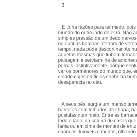
3
E tinha razões para ter medo, pois
mundo do outro lado do ecrã. Não a
simples pressão de um dedo nervoso
no qual as bombas aterram de verda
tempo, nada pôde descortinar. As nu
aquelas mesmas que tinham tornado 
paisagem e serviam-lhe de amortece
pernas instintivamente, porque senti
ver os pormenores do mundo que, em
cidade cujos edifícios conhecia bem
desaparecia no céu.
A seus pés, surgia um imenso terre
barracas com telhados de chapa, ba
pústulas num rosto. Entre as barraca
todo o lado, na soleira de casas que
lama ou em cima de montes de entu
crianças. Imóveis e mudos, olhando