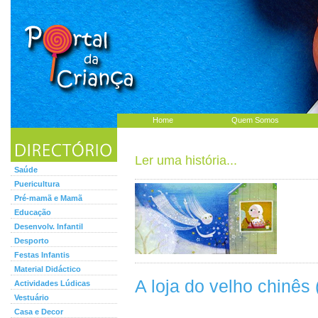
Home
Quem Somos
Ler uma história...
Saúde
Puericultura
Pré-mamã e Mamã
Educação
Desenvolv. Infantil
Desporto
Festas Infantis
Material Didáctico
A loja do velho chinês 
Actividades Lúdicas
Vestuário
Casa e Decor