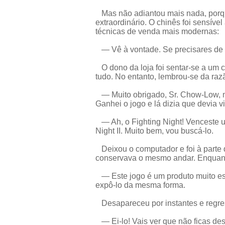
Mas não adiantou mais nada, porque
extraordinário. O chinês foi sensíve
técnicas de venda mais modernas:
— Vê à vontade. Se precisares de 
O dono da loja foi sentar-se a um 
tudo. No entanto, lembrou-se da razão
— Muito obrigado, Sr. Chow-Low, ma
Ganhei o jogo e lá dizia que devia vi
— Ah, o Fighting Night! Venceste u
Night II. Muito bem, vou buscá-lo.
Deixou o computador e foi à parte de
conservava o mesmo andar. Enquant
— Este jogo é um produto muito es
expô-lo da mesma forma.
Desapareceu por instantes e regre
— Ei-lo! Vais ver que não ficas des