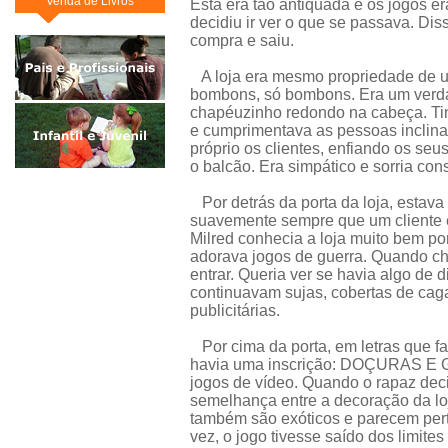
Venda de Livros
Esta era tão antiquada e os jogos 
decidiu ir ver o que se passava. Dis
compra e saiu.
A loja era mesmo propriedade de um
bombons, só bombons. Era um verda
chapéuzinho redondo na cabeça. Ti
e cumprimentava as pessoas inclinan
próprio os clientes, enfiando os se
o balcão. Era simpático e sorria co
Por detrás da porta da loja, esta
suavemente sempre que um cliente en
Milred conhecia a loja muito bem p
adorava jogos de guerra. Quando ch
entrar. Queria ver se havia algo de d
continuavam sujas, cobertas de ca
publicitárias.
Por cima da porta, em letras que f
havia uma inscrição: DOÇURAS E 
jogos de vídeo. Quando o rapaz decid
semelhança entre a decoração da loj
também são exóticos e parecem pert
vez, o jogo tivesse saído dos limite