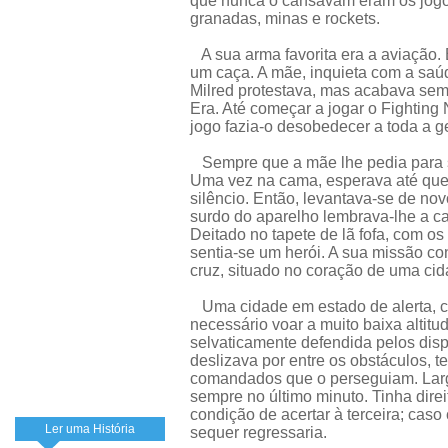
que nunca o cansavam eram os jogo
granadas, minas e rockets.
A sua arma favorita era a aviação. E
um caça. A mãe, inquieta com a saúd
Milred protestava, mas acabava sem
Era. Até começar a jogar o Fighting 
jogo fazia-o desobedecer a toda a g
Sempre que a mãe lhe pedia para se
Uma vez na cama, esperava até que
silêncio. Então, levantava-se de nov
surdo do aparelho lembrava-lhe a c
Deitado no tapete de lã fofa, com o
sentia-se um herói. A sua missão c
cruz, situado no coração de uma ci
Uma cidade em estado de alerta, c
necessário voar a muito baixa altitu
selvaticamente defendida pelos disp
deslizava por entre os obstáculos, t
comandados que o perseguiam. Lar
sempre no último minuto. Tinha direi
condição de acertar à terceira; caso
Ler uma História
sequer regressaria.