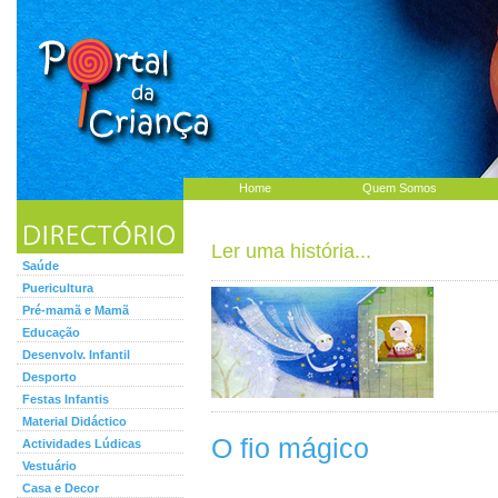
Home
Quem Somos
Ler uma história...
Saúde
Puericultura
Pré-mamã e Mamã
Educação
Desenvolv. Infantil
Desporto
Festas Infantis
Material Didáctico
O fio mágico
Actividades Lúdicas
Vestuário
Casa e Decor