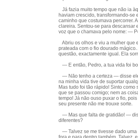
Já fazia muito tempo que não ia àq
haviam crescido, transformando-se em
caminho que costumava percorrer. 
clareira. Sentou-se para descansar 
voz que o chamava pelo nome: — Pe
Abriu os olhos e viu a mulher que e
prateada com o fio dourado mágico.
questão, exactamente igual. Ela sorr
— E então, Pedro, a tua vida foi b
— Não tenho a certeza — disse ele
na minha vida tive de suportar qualq
Mas tudo foi tão rápido! Sinto como 
que se passou comigo; nem as coisa
tempo! Já não ouso puxar o fio, pois
seu presente não me trouxe sorte.
— Mas que falta de gratidão! — di
diferentes?
— Talvez se me tivesse dado uma ou
fora e para dentro também. Talvez, 