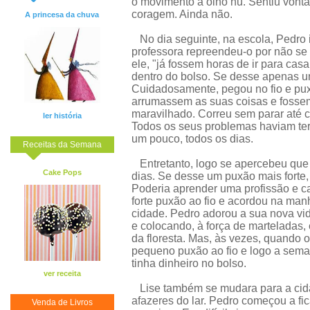
o movimento a olho nu. Sentiu vont
coragem. Ainda não.
A princesa da chuva
No dia seguinte, na escola, Pedro 
professora repreendeu-o por não se
ele, "já fossem horas de ir para cas
dentro do bolso. Se desse apenas u
Cuidadosamente, pegou no fio e pux
arrumassem as suas coisas e fosse
maravilhado. Correu sem parar até c
ler história
Todos os seus problemas haviam term
um pouco, todos os dias.
Receitas da Semana
Entretanto, logo se apercebeu que 
Cake Pops
dias. Se desse um puxão mais forte,
Poderia aprender uma profissão e c
forte puxão ao fio e acordou na man
cidade. Pedro adorou a sua nova vi
e colocando, à força de marteladas
da floresta. Mas, às vezes, quando
pequeno puxão ao fio e logo a semana
tinha dinheiro no bolso.
ver receita
Lise também se mudara para a cida
afazeres do lar. Pedro começou a fi
Venda de Livros