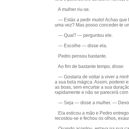
A mulher riu-se.
— Estás a pedir muito! Achas que D
uma vez? Mas posso conceder-te um 
— Qual? — perguntou ele.
— Escolhe — disse ela.
Pedro pensou bastante.
Ao fim de bastante tempo, disse:
— Gostaria de voltar a viver a minh
a sua bola mágica. Assim, poderei 
as boas, sem encurtar a sua duraçã
rapidamente e não se parecerá com
— Seja — disse a mulher. — Devol
Ela esticou a mão e Pedro entregou
recostou-se e fechou os olhos, exau
Quando acordou, estava na sua cam