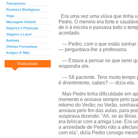
Transportes
Produtos Biológicos
Era uma vez uma viúva que tinha u
Yoga
Pedro. O menino era forte e saudáv
Massagem Infantil
de ir à escola e passava todo o tem
Seguros e Finanças
acordado.
Viagens e Lazer
Animais
— Pedro, com o que estás sonhar 
Ofertas Formativas
— perguntava-lhe a professora.
Artigos 2ª Mão
— Estava a pensar no que serei q
Publicidade
respondia ele.
— Sê paciente. Tens muito tempo p
é divertimento, sabes? — dizia ela.
Mas Pedro tinha dificuldade em apr
momento e ansiava sempre pelo que 
retorno do Verão; no Verão, sonhava
ansiava pelo fim das aulas, para pod
suspirava dizendo: "Ah, se as féria
era brincar com a amiga Lise. Era 
a ansiedade de Pedro não a afectav
com ela", dizia Pedro consigo mesm