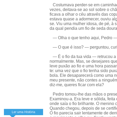
Costumava perder-se em caminhadas
vezes, deitava-se ao sol sobre o c
ficava a olhar o céu através das co
estava quase a adormecer, ouviu alg
se. Viu uma mulher idosa, de pé, à s
da qual pendia um fio de seda dour
— Olha o que tenho aqui, Pedro — d
— O que é isso? — perguntou, curio
— É o fio da tua vida — retrucou a
normalmente. Mas, se desejares qu
leve puxão ao fio e uma hora passa
te: uma vez que o fio tenha sido pu
bola. Ele desaparecerá como uma nu
meu presente, não contes a ninguém
diz-me, queres ficar com ela?
Pedro tomou-lhe das mãos o present
Examinou-a. Era leve e sólida, feit
onde saía o fio brilhante. O menino c
Quando chegou, depois de se certif
Ler uma História
O fio parecia sair lentamente de dent