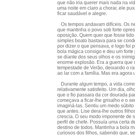
que não iria querer mais nada na v
uma noite em claro a chorar, ele pu
ficar saudável e alegre.
Os tempos andavam difíceis. Os ne
que mantinha o povo sob forte opre
oposição. Quem quer que fosse tido
simples boato bastava para se con
por dizer o que pensava, e logo foi p
bola mágica consigo e deu um forte 
se diante dos seus olhos e os inimi
enorme explosão. Era a guerra que
tempestade de Verão, deixando o ras
ao lar com a família. Mas era agor
Durante algum tempo, a vida correu
relativamente satisfeito. Um dia, ol
que o fio passara da cor dourada pa
começava a ficar-lhe grisalho e o s
imaginá-las. Sentiu um medo súbito 
que antes. Lise dera-lhe outros filho
crescia. O seu modo imponente de s
perfil de chefe. Possuía uma certa 
destino de todos. Mantinha a bola 
curiosos dos filhos, sabendo que, se