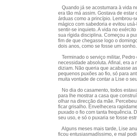
Quando já se acostumara à vida no 
era tão má assim. Gostava de estar 
árduas como a princípio. Lembrou-se
mágico com sabedoria e evitou usá-
sentir-se inquieto. A vida no exércit
sua rígida disciplina. Começou a pu
fim de que chegasse logo o domingo
dois anos, como se fosse um sonho.
Terminado o serviço militar, Pedro 
necessidade absoluta. Afinal, era a
diziam. Não queria que acabasse as
pequenos puxões ao fio, só para an
muita vontade de contar a Lise o se
No dia do casamento, todos estavam
para lhe mostrar a casa que construí
olhar na direcção da mãe. Percebeu,
ficar grisalho. Envelhecera rapidame
puxado o fio com tanta frequência. 
seu uso, e só o puxaria se fosse est
Alguns meses mais tarde, Lise anun
ficou entusiasmadíssimo, e mal pod