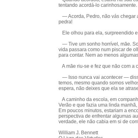
tentando acordá-lo carinhosamente.
— Acorda, Pedro, não vás chegar a
pedra!
Ele olhou para ela, surpreendido e 
— Tive um sonho horrível, mãe. So
vida passara como num piscar de ol
para contar. Nem ao menos algumas
A mãe riu-se e fez que não com a 
— Isso nunca vai acontecer — diss
temos, mesmo quando somos velhos. A
espera, não deixes que ela se atrase
A caminho da escola, em companhi
Verão e que fazia uma linda manhã,
Em poucos minutos, estariam a enco
perspectiva de enfrentar algumas a
verdade, ele não cabia em si de con
William J. Bennett