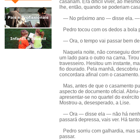
casariam. Era difícil viver, ao mesm
lhe, então, quando se poderiam casa
— No próximo ano — disse ela. — E
Pedro tocou com os dedos a bola p
— Ora, o tempo vai passar bem dep
Naquela noite, não conseguiu dormi
um lado para o outro na cama. Tiro
travesseiro. Hesitou um instante, m
fio dourado. Pela manhã, descobriu
concordara afinal com o casamento. 
Mas, antes de que o casamento pud
aspecto de documento oficial. Abriu-
apresentar-se no quartel do exército
Mostrou-a, desesperado, a Lise.
— Ora — disse ela — não há nenhu
passará depressa, vais ver. Há tanto
Pedro sorriu com galhardia, mas sa
passar.