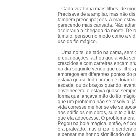
Cada vez tinha mais filhos, de modo
Precisava de a ampliar, mas não dis
também preocupações. A mãe estava 
parecendo mais cansada. Não adianta
aceleraria a chegada da morte. De r
túmulo, pensou no modo como a vid
uso do fio mágico.
Uma noite, deitado na cama, sem c
preocupações, achou que a vida seri
crescidos e com carreiras encaminha
no dia seguinte vendo que os filhos
empregos em diferentes pontos do pa
estava quase todo branco e doíam-l
escada, ou os braços quando levan
envelhecera, e estava quase sempre 
forma que lançava mão do fio mági
que um problema não se resolvia, já
vida corresse melhor se ele se apose
aos edifícios em obras, sujeito a lu
que ela adoecesse. O problema era a 
Pegou na bola mágica, então, e ficou
era prateado, mas cinza, e perdera o 
e pensar melhor no significado de tu