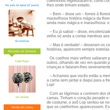
coelhinhos regressaram e, como co
lhes onde tinham estado.
No país de Iqbal (2ª parte)
– Bem – disse um – fomos à florest
maravilhosa história mágica da flor
ainda mais mágica e maravilhosa: o
– Eu já sabia! – disse, encolerizad
velho só anda a contar mentiras aos
ler história
– Mas é verdade! – disseram os co
histórias, aparecem sempre estrelas 
Receitas da Semana
Os coelhos mais velhos saltaram pa
Cake Pops
outros, olhando de vez em quando po
crianças e falaram-lhes severamente
– Achamos que vocês estão a mentir
a cama sem jantar e daqui para a fre
Lop!
Com as lágrimas a correrem dos olh
ver receita
camas. Tinham o coração pesado e o
de costume, o avô Lop sentou-se no 
que os coelhinhos aparecessem. Esp
Venda de Livros