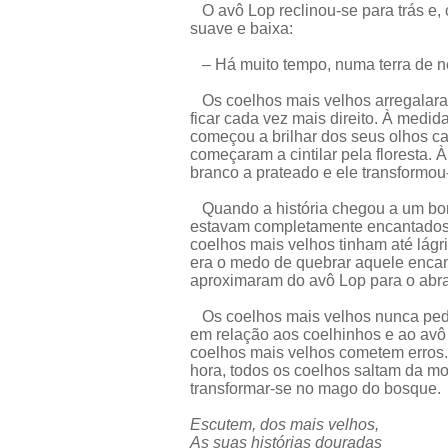
O avô Lop reclinou-se para trás e,
suave e baixa:
– Há muito tempo, numa terra de né
Os coelhos mais velhos arregalara
ficar cada vez mais direito. À medida
começou a brilhar dos seus olhos ca
começaram a cintilar pela floresta.
branco a prateado e ele transformo
Quando a história chegou a um boni
estavam completamente encantados.
coelhos mais velhos tinham até lágr
era o medo de quebrar aquele encan
aproximaram do avô Lop para o abr
Os coelhos mais velhos nunca pedi
em relação aos coelhinhos e ao avô 
coelhos mais velhos cometem erros.
hora, todos os coelhos saltam da moi
transformar-se no mago do bosque.
Escutem, dos mais velhos,
As suas histórias douradas