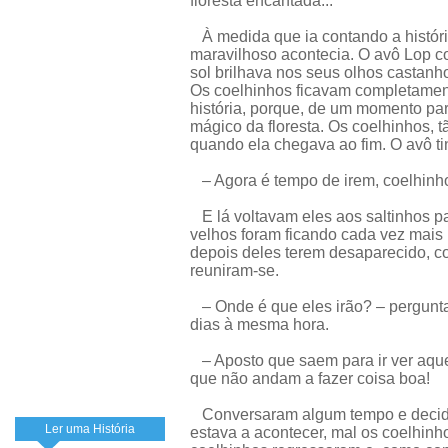
floresta encantada...
À medida que ia contando a história
maravilhoso acontecia. O avô Lop co
sol brilhava nos seus olhos castanhos
Os coelhinhos ficavam completamen
história, porque, de um momento par
mágico da floresta. Os coelhinhos, 
quando ela chegava ao fim. O avô ti
– Agora é tempo de irem, coelhinh
E lá voltavam eles aos saltinhos pa
velhos foram ficando cada vez mais
depois deles terem desaparecido, c
reuniram-se.
– Onde é que eles irão? – pergunt
dias à mesma hora.
– Aposto que saem para ir ver aquel
que não andam a fazer coisa boa!
Conversaram algum tempo e decidi
Ler uma História
estava a acontecer, mal os coelhinh