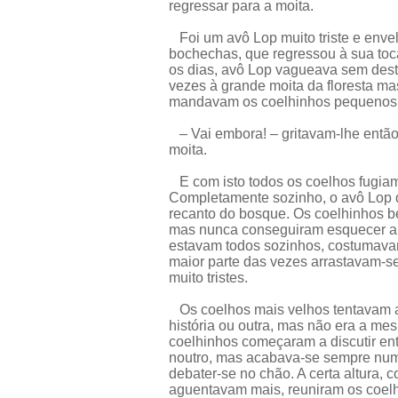
regressar para a moita.
Foi um avô Lop muito triste e enve
bochechas, que regressou à sua toc
os dias, avô Lop vagueava sem desti
vezes à grande moita da floresta ma
mandavam os coelhinhos pequenos p
– Vai embora! – gritavam-lhe entã
moita.
E com isto todos os coelhos fugiam
Completamente sozinho, o avô Lop de
recanto do bosque. Os coelhinhos b
mas nunca conseguiram esquecer a
estavam todos sozinhos, costumavam
maior parte das vezes arrastavam-se
muito tristes.
Os coelhos mais velhos tentavam a
história ou outra, mas não era a me
coelhinhos começaram a discutir en
noutro, mas acabava-se sempre num
debater-se no chão. A certa altura,
aguentavam mais, reuniram os coelh