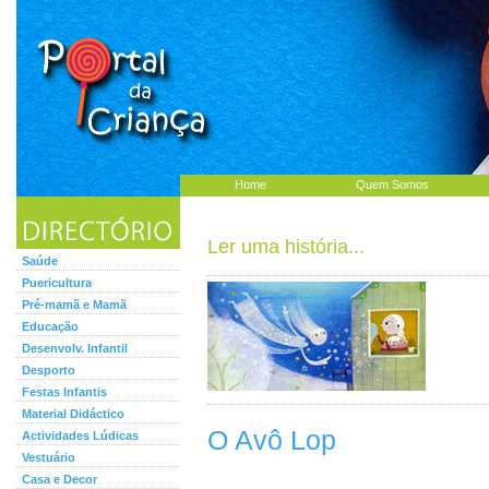
Home
Quem Somos
Ler uma história...
Saúde
Puericultura
Pré-mamã e Mamã
Educação
Desenvolv. Infantil
Desporto
Festas Infantis
Material Didáctico
O Avô Lop
Actividades Lúdicas
Vestuário
Casa e Decor