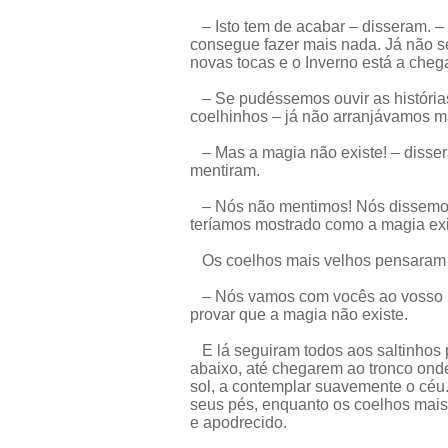
– Isto tem de acabar – disseram. – 
consegue fazer mais nada. Já não s
novas tocas e o Inverno está a chega
– Se pudéssemos ouvir as história
coelhinhos – já não arranjávamos m
– Mas a magia não existe! – disse
mentiram.
– Nós não mentimos! Nós dissemos
teríamos mostrado como a magia ex
Os coelhos mais velhos pensaram p
– Nós vamos com vocês ao vosso m
provar que a magia não existe.
E lá seguiram todos aos saltinhos pa
abaixo, até chegarem ao tronco ond
sol, a contemplar suavemente o céu
seus pés, enquanto os coelhos mais
e apodrecido.