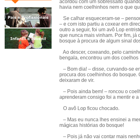
acordou com um sobressalto quando 
havia nem coelhinhos nem o que que
Se calhar esqueceram-se – pensou
– e com isto partiu a coxear em direc
outro a seguir, foi um avô Lop entri
que nunca mais vinham. Por fim, já 
bosque à procura de algum sinal do
Ao descer, coxeando, pelo caminh
bengala, encontrou um dos coelhos 
– Bom dia! – disse, curvando-se ent
procura dos coelhinhos do bosque. C
deixaram de vir.
– Pois ainda bem! – roncou o coelh
aprenderam consigo foi a mentir e a 
O avô Lop ficou chocado.
– Mas eu nunca lhes ensinei a menti
mágicas histórias do bosque!
– Pois já não vai contar mais nenhu