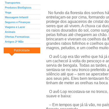
Transportes
Produtos Biológicos
No fundo da floresta dos sonhos h
Yoga
entrelaçam-se por cima, formando u
Massagem Infantil
protege dos aguaceiros de cristal do 
Seguros e Finanças
seres que ali vivem. A chuva cai du
Viagens e Lazer
os raios dourados do sol, como surg
Animais
pelas folhas até chegarem ao chão. F
Ofertas Formativas
brincaram e viveram os coelhos da f
Artigos 2ª Mão
grandes rabos fofinhos e coelhos q
magros, peludos, e um coelho muit
Publicidade
O avô Lop era tão velho que há já
um cachecol à volta do pescoço e 
servia de bengala. Todas as tardes, 
sentava-se no seu tronco preferido a
silêncio até que – sem se apercebe
aos seus pés. Eles bem tentavam fica
tinham de meter as orelhas na boca p
O avô Lop recostava-se no tronco, 
suave e baixa:
– Em tempos que já lá vão, no país