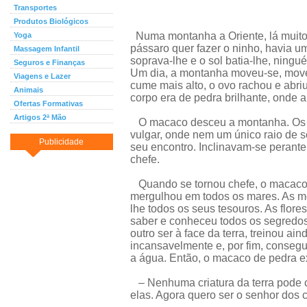
Transportes
Produtos Biológicos
Numa montanha a Oriente, lá muit
Yoga
pássaro quer fazer o ninho, havia u
Massagem Infantil
soprava-lhe e o sol batia-lhe, ning
Seguros e Finanças
Um dia, a montanha moveu-se, move
Viagens e Lazer
cume mais alto, o ovo rachou e abri
Animais
corpo era de pedra brilhante, onde a l
Ofertas Formativas
Artigos 2ª Mão
O macaco desceu a montanha. Os o
vulgar, onde nem um único raio de so
Publicidade
seu encontro. Inclinavam-se peran
chefe.
Quando se tornou chefe, o macaco s
mergulhou em todos os mares. As m
lhe todos os seus tesouros. As flore
saber e conheceu todos os segredos
outro ser à face da terra, treinou ai
incansavelmente e, por fim, consegu
a água. Então, o macaco de pedra e
– Nenhuma criatura da terra pode c
elas. Agora quero ser o senhor dos 