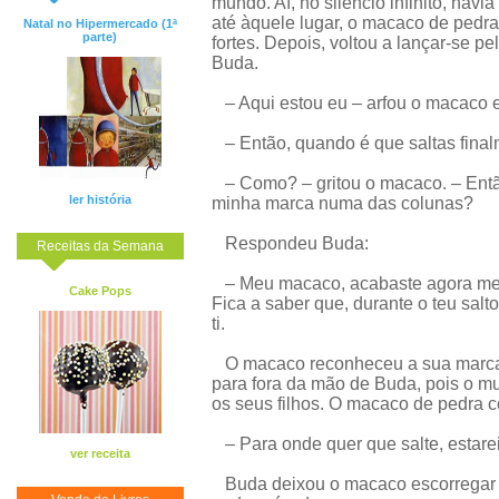
mundo. Aí, no silêncio infinito, havi
até àquele lugar, o macaco de ped
Natal no Hipermercado (1ª
parte)
fortes. Depois, voltou a lançar-se p
Buda.
– Aqui estou eu – arfou o macaco 
– Então, quando é que saltas final
– Como? – gritou o macaco. – Então
ler história
minha marca numa das colunas?
Respondeu Buda:
Receitas da Semana
– Meu macaco, acabaste agora mesm
Cake Pops
Fica a saber que, durante o teu sal
ti.
O macaco reconheceu a sua marca. F
para fora da mão de Buda, pois o mu
os seus filhos. O macaco de pedra c
– Para onde quer que salte, estare
ver receita
Buda deixou o macaco escorregar d