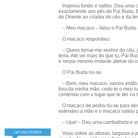
Inspirou fundo e saltou. Deu uma c
exactamente aos pés do Pai Buda.
do Oriente ao criador do céu e da ter
– Meu macaco – falou o Pai Buda –
O macaco respondeu:
– Quero tornar-me senhor do céu, j
terra. Até sei mais do que tu, Pai 
e nesse mesmo instante aterrar do 
O Pai Buda riu-se.
– Bem, meu macaco, vamos então fa
fora da minha mão, cedo-te o meu lu
contentar com o lugar que te dei na t
O macaco de pedra riu-se para dentr
estendeu a mão e o macaco saltou p
– Upa! – Deu uma cambalhota e vo
Ler uma História
Voou sobre as alturas, larguras e p