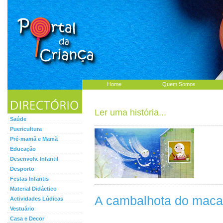
Home
Quem Somos
Ler uma história...
Saúde
Puericultura
Pré-mamã e Mamã
Educação
Desenvolv. Infantil
Desporto
Festas Infantis
Material Didáctico
A cambalhota do mac
Actividades Lúdicas
Vestuário
Casa e Decor