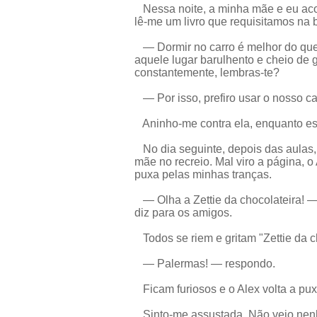
Nessa noite, a minha mãe e eu aco
lê-me um livro que requisitamos na b
— Dormir no carro é melhor do que
aquele lugar barulhento e cheio de
constantemente, lembras-te?
— Por isso, prefiro usar o nosso c
Aninho-me contra ela, enquanto es
No dia seguinte, depois das aulas, 
mãe no recreio. Mal viro a página, o
puxa pelas minhas tranças.
— Olha a Zettie da chocolateira! — 
diz para os amigos.
Todos se riem e gritam "Zettie da c
— Palermas! — respondo.
Ficam furiosos e o Alex volta a pux
Sinto-me assustada. Não vejo nenh