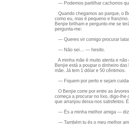
— Podemos partilhar cachorros qu
Quando chegamos ao parque, o Benj
como eu, mas é pequeno e franzino. 
Benjie brilham e pergunto-me se ter
pergunta-me:
— Queres vir comigo procurar latas
— Não sei… — hesito.
A minha mãe é muito atenta e não 
Benjie está a poupar o dinheiro das
mãe. Já tem 1 dólar e 50 cêntimos.
— Fiquem por perto e sejam cuida
O Benjie corre por entre as árvores
começa a procurar no lixo, digo-lhe 
que arranjou deixa-nos satisfeitos. É
— És a minha melhor amiga — diz,
— Também tu és o meu melhor ami