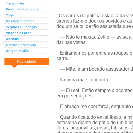
Transportes
Produtos Biológicos
Os carros da polícia estão cada ve
Yoga
sirenes faz-me doer os ouvidos e as
Massagem Infantil
dou um salto, de tão assustada que 
Seguros e Finanças
Viagens e Lazer
— Não te mexas, Zettie — avisa 
Animais
dar nas vistas.
Ofertas Formativas
Artigos 2ª Mão
Enfiamo-nos por entre as roupas qu
carro.
Publicidade
— Mãe, é um bocado assustador dor
A minha mãe concorda:
— Eu sei. Estão sempre a acontece
em perseguições.
E abraça-me com força, enquanto d
Quando fica tudo em silêncio, a m
estaciona diante do pátio de um blo
flores: buganvílias, rosas, hibiscos.