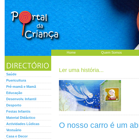
Home
Quem Somos
Ler uma história...
Saúde
Puericultura
Pré-mamã e Mamã
Educação
Desenvolv. Infantil
Desporto
Festas Infantis
Material Didáctico
O nosso carro é um ab
Actividades Lúdicas
Vestuário
Casa e Decor