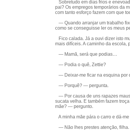
Sobretudo em dias frios e enevoad
pai? Os empregos temporários da mi
com tanto esforço fazem com que to
— Quando arranjar um trabalho fixo,
como se conseguisse ler os meus p
Fico calada. Já a ouvi dizer isto m
mais difíceis. A caminho da escola, 
— Mamã, será que podias…
— Podia o quê, Zettie?
— Deixar-me ficar na esquina por 
— Porquê? — pergunta.
— Por causa de uns rapazes maus 
sucata velha. E também fazem troça 
mãe? — pergunto.
A minha mãe pára o carro e dá-me
— Não lhes prestes atenção, filha. 