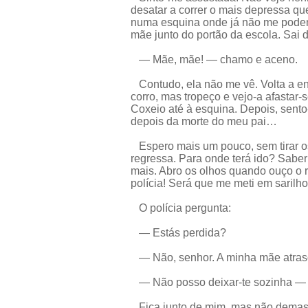
desatar a correr o mais depressa que
numa esquina onde já não me podem
mãe junto do portão da escola. Sai 
— Mãe, mãe! — chamo e aceno.
Contudo, ela não me vê. Volta a entr
corro, mas tropeço e vejo-a afastar-
Coxeio até à esquina. Depois, sent
depois da morte do meu pai…
Espero mais um pouco, sem tirar o
regressa. Para onde terá ido? Sabe
mais. Abro os olhos quando ouço o 
polícia! Será que me meti em sarilh
O polícia pergunta:
— Estás perdida?
— Não, senhor. A minha mãe atraso
— Não posso deixar-te sozinha — d
Fica junto de mim, mas não demasi