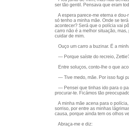
ser tão gentil. Pensava que eram to
A espera parece-me eterna e dou-
só tenho a minha mãe. Onde se terá
acontecer? Será que o polícia vai 
carro não é a melhor situação, mas
cuidar de mim.
Ouço um carro a buzinar. É a minha
— Porque saíste do recreio, Zettie
Entre soluços, conto-lhe o que aco
— Tive medo, mãe. Por isso fugi pa
— Pensei que tinhas ido para o pa
procurar-te. Ficámos tão preocupad
A minha mãe acena para o polícia, p
sorriso, por entre as minhas lágrima
causa, porque ainda tem os olhos v
Abraça-me e diz: