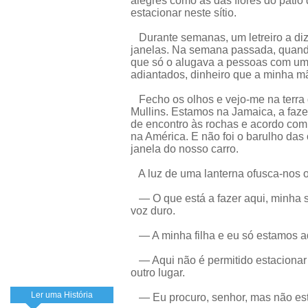
alegres como as das flores do páti
estacionar neste sítio.
Durante semanas, um letreiro a di
janelas. Na semana passada, quand
que só o alugava a pessoas com um 
adiantados, dinheiro que a minha m
Fecho os olhos e vejo-me na terra
Mullins. Estamos na Jamaica, a faz
de encontro às rochas e acordo com 
na América. E não foi o barulho da
janela do nosso carro.
A luz de uma lanterna ofusca-nos o
— O que está a fazer aqui, minha 
voz duro.
— A minha filha e eu só estamos aqu
— Aqui não é permitido estacionar 
outro lugar.
Ler uma História
— Eu procuro, senhor, mas não est