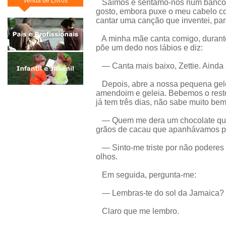
Venda de Livros
Saímos e sentamo-nos num banco. 
gosto, embora puxe o meu cabelo co
cantar uma canção que inventei, par
A minha mãe canta comigo, durante
põe um dedo nos lábios e diz:
— Canta mais baixo, Zettie. Ainda 
Depois, abre a nossa pequena gele
amendoim e geleia. Bebemos o resto
já tem três dias, não sabe muito bem
— Quem me dera um chocolate que
grãos de cacau que apanhávamos pe
— Sinto-me triste por não poderes
olhos.
Em seguida, pergunta-me:
— Lembras-te do sol da Jamaica? 
Claro que me lembro.