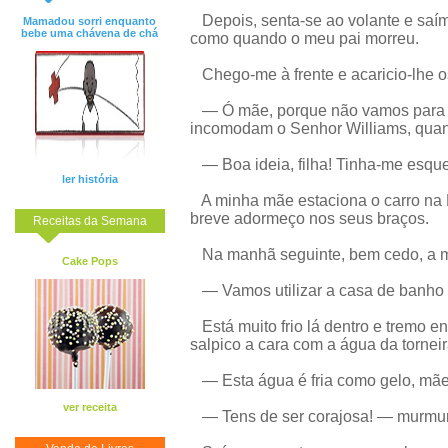
Depois, senta-se ao volante e saímo
Mamadou sorri enquanto
bebe uma chávena de chá
como quando o meu pai morreu.
Chego-me à frente e acaricio-lhe o
— Ó mãe, porque não vamos para a
incomodam o Senhor Williams, quan
— Boa ideia, filha! Tinha-me esque
ler história
A minha mãe estaciona o carro na
breve adormeço nos seus braços.
Receitas da Semana
Na manhã seguinte, bem cedo, a m
Cake Pops
— Vamos utilizar a casa de banho d
Está muito frio lá dentro e tremo e
salpico a cara com a água da torneir
— Esta água é fria como gelo, mãe
ver receita
— Tens de ser corajosa! — murmur