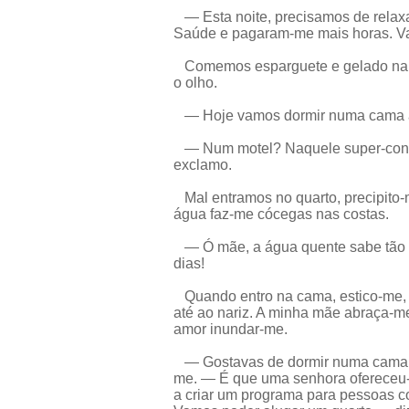
— Esta noite, precisamos de relaxar
Saúde e pagaram-me mais horas. Va
Comemos esparguete e gelado na ca
o olho.
— Hoje vamos dormir numa cama a
— Num motel? Naquele super-confo
exclamo.
Mal entramos no quarto, precipito-
água faz-me cócegas nas costas.
— Ó mãe, a água quente sabe tão 
dias!
Quando entro na cama, estico-me, 
até ao nariz. A minha mãe abraça-m
amor inundar-me.
— Gostavas de dormir numa cama e
me. — É que uma senhora ofereceu
a criar um programa para pessoas c