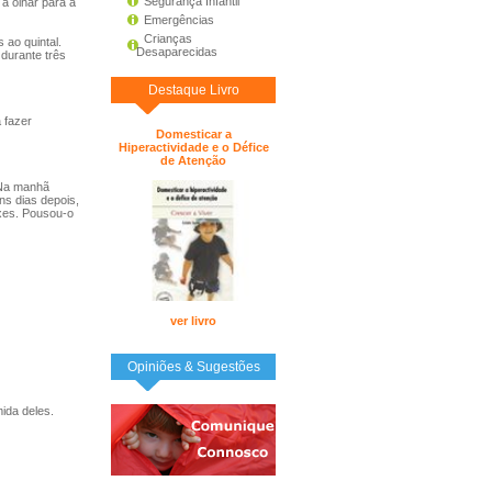
Segurança Infantil
a olhar para a
Emergências
Crianças
ao quintal.
Desaparecidas
durante três
Destaque Livro
 fazer
Domesticar a
Hiperactividade e o Défice
de Atenção
 Na manhã
ns dias depois,
xes. Pousou-o
ver livro
Opiniões & Sugestões
ida deles.