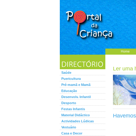
Home
Ler uma hi
Saúde
Puericultura
Pré-mamã e Mamã
Educação
Desenvolv. Infantil
Desporto
Festas Infantis
Havemos 
Material Didáctico
Actividades Lúdicas
Vestuário
Casa e Decor