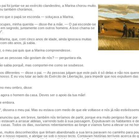
i foi juntar-se ao exército clandestino, a Marina chorou muito.
 eu também chorámos.
o que o papá se esconda — soluçava a Marina.
upes, minha querida — disse-lhe a mãe. — O pai esconde-se
ar em segredo, juntamente com outros homens. A isso chama-se
e".
arina, que, com cinco anos de idade, ainda ignorava muitas
 com oito anos, já sabia.
r, o meu pai quis que a Marina compreendesse.
e as pessoas não gostam de nós? — perguntara ela.
 sabia porquê, mas comportei-me como se soubesse.
 diferentes — disse o pai. — As pessoas julgam que este país é só delas e não nos quer
osso. E eu vou lutar ao lado do Exército de Libertação, para impedir que nos expulsem da
o meu ombro, disse:
 agora o homem da casa. Deves ser o apoio da tua mãe!
e embora.
", dissera o meu pai. Mas eu estava com medo de que ele voltasse e nós já não estivéssemo
unciou que, em breve, também nós teríamos de partir, porque era muito perigoso ficar por
s estavam a arrasar aldeias, varrendo tudo à sua passagem. Expulsavam os habitantes e de
 casas. Todos os dias, ouvíamos rebentamentos ao longe e víamos fumo a elevar-se no hor
s, muitos desconhecidos que tinham abandonado a sua terra paravam no caminho para po
har o nosso repasto, e abrigar-se sob o nosso tecto. Contavam histórias terríveis acerca do