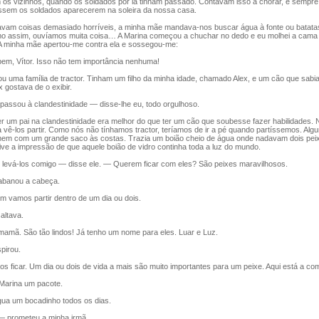
 os vizinhos, quando os soldados por lá tinham passado. Contavam isso a chorar, e sempre 
ossem os soldados aparecerem na soleira da nossa casa.
am coisas demasiado horríveis, a minha mãe mandava-nos buscar água à fonte ou batatas 
 assim, ouvíamos muita coisa… A Marina começou a chuchar no dedo e eu molhei a cama 
 A minha mãe apertou-me contra ela e sossegou-me:
m, Vítor. Isso não tem importância nenhuma!
 uma família de tractor. Tinham um filho da minha idade, chamado Alex, e um cão que sabia
x gostava de o exibir.
ssou à clandestinidade — disse-lhe eu, todo orgulhoso.
 um pai na clandestinidade era melhor do que ter um cão que soubesse fazer habilidades.
 a vê-los partir. Como nós não tínhamos tractor, teríamos de ir a pé quando partíssemos. Algu
m com um grande saco às costas. Trazia um boião cheio de água onde nadavam dois pei
ive a impressão de que aquele boião de vidro continha toda a luz do mundo.
vá-los comigo — disse ele. — Querem ficar com eles? São peixes maravilhosos.
banou a cabeça.
amos partir dentro de um dia ou dois.
altava.
amã. São tão lindos! Já tenho um nome para eles. Luar e Luz.
irou.
 ficar. Um dia ou dois de vida a mais são muito importantes para um peixe. Aqui está a com
Marina um pacote.
a um bocadinho todos os dias.
prometeu a minha irmã.