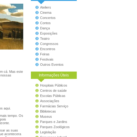
Ateliers
Cinema
Concertos
Contos
Dança
Exposições
Teatro
Congressos
Encontros
Feiras
Festivais
Outros Eventos
em cá. Mas este
Informações Úteis
s nossas
Hospitais Públicos
Centros de saúde
Escolas Públicas
Associações
Farmácias Serviço
s aqui.
Bibliotecas
 mais tempo. Os
Museus
pois
Parques e Jardins
izonte.
Parques Zoológicos
usar as suas
Legislação
 que acontecera