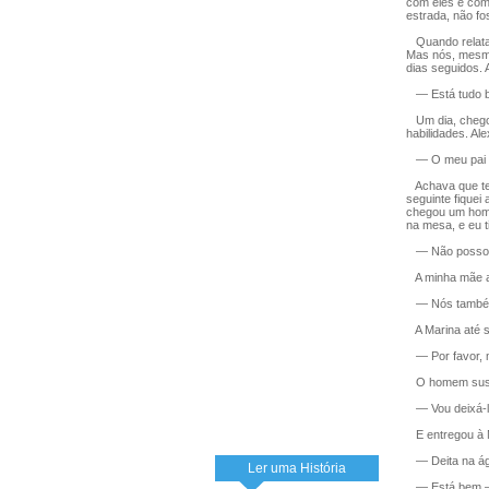
com eles e com
estrada, não f
Quando relatav
Mas nós, mesmo
dias seguidos.
— Está tudo be
Um dia, chegou
habilidades. Ale
— O meu pai pa
Achava que ter
seguinte fiquei
chegou um home
na mesa, e eu t
— Não posso le
A minha mãe a
— Nós também v
A Marina até s
— Por favor, m
O homem susp
— Vou deixá-los
E entregou à 
— Deita na águ
Ler uma História
— Está bem — 