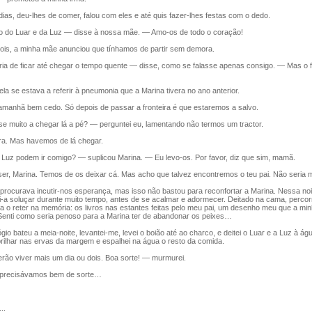
as, deu-lhes de comer, falou com eles e até quis fazer-lhes festas com o dedo.
do Luar e da Luz — disse à nossa mãe. — Amo-os de todo o coração!
is, a minha mãe anunciou que tínhamos de partir sem demora.
 de ficar até chegar o tempo quente — disse, como se falasse apenas consigo. — Mas o fri
a se estava a referir à pneumonia que a Marina tivera no ano anterior.
nhã bem cedo. Só depois de passar a fronteira é que estaremos a salvo.
muito a chegar lá a pé? — perguntei eu, lamentando não termos um tractor.
. Mas havemos de lá chegar.
uz podem ir comigo? — suplicou Marina. — Eu levo-os. Por favor, diz que sim, mamã.
, Marina. Temos de os deixar cá. Mas acho que talvez encontremos o teu pai. Não seria 
procurava incutir-nos esperança, mas isso não bastou para reconfortar a Marina. Nessa no
-a soluçar durante muito tempo, antes de se acalmar e adormecer. Deitado na cama, percor
a o reter na memória: os livros nas estantes feitas pelo meu pai, um desenho meu que a mi
Senti como seria penoso para a Marina ter de abandonar os peixes…
o bateu a meia-noite, levantei-me, levei o boião até ao charco, e deitei o Luar e a Luz à ág
 brilhar nas ervas da margem e espalhei na água o resto da comida.
o viver mais um dia ou dois. Boa sorte! — murmurei.
recisávamos bem de sorte…
..