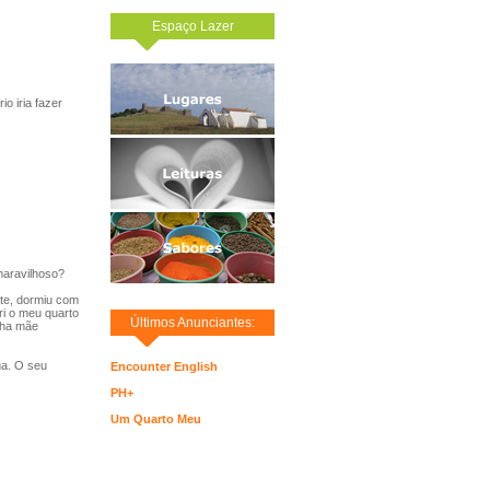
Espaço Lazer
o iria fazer
maravilhoso?
ite, dormiu com
ri o meu quarto
Últimos Anunciantes:
nha mãe
ua. O seu
Encounter English
PH+
Um Quarto Meu