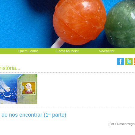
Quem Somos
Como Anunciar
Newsletter
stória...
de nos encontrar (1ª parte)
[Ler / Descarrega