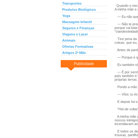
Transportes
Quando o meu pa
A minha mãe e
Produtos Biológicos
Yoga
— Eu não quer
Massagem Infantil
— Não te preoc
porque vai lut
Seguros e Finanças
"clandestinidad
Viagens e Lazer
Tive pena da M
Animais
coisas, que eu,
Ofertas Formativas
Antes de parti
Artigos 2ª Mão
— Porque é qu
Publicidade
Eu também não
— É por sermos
país também é n
próprias terras.
Pondo a mão n
— Vítor, tu és
E depois foi-s
"Hei-de voltar
A minha mãe an
nossos inimigo
incendiavam as
E todos os dia
trouxas, partil