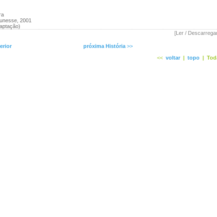
ra
eunesse, 2001
aptação)
[Ler / Descarrega
erior
próxima História
>>
<<
voltar
|
topo
|
Tod