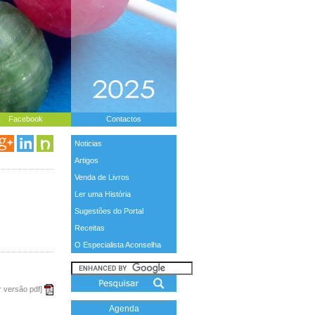
Facebook
Contactos
Noticias
Artigos
Venda de Livros
Ler uma História
Sugestões do Portal
Receitas
O Especialista Aconselha
r versão pdf]
Agenda