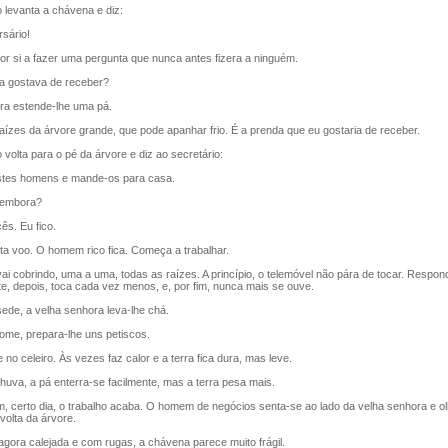
evanta a chávena e diz:
sário!
r si a fazer uma pergunta que nunca antes fizera a ninguém.
gostava de receber?
a estende-lhe uma pá.
zes da árvore grande, que pode apanhar frio. É a prenda que eu gostaria de receber.
olta para o pé da árvore e diz ao secretário:
es homens e mande-os para casa.
embora?
s. Eu fico.
a voo. O homem rico fica. Começa a trabalhar.
i cobrindo, uma a uma, todas as raízes. A princípio, o telemóvel não pára de tocar. Respo
, depois, toca cada vez menos, e, por fim, nunca mais se ouve.
e, a velha senhora leva-lhe chá.
e, prepara-lhe uns petiscos.
no celeiro. Às vezes faz calor e a terra fica dura, mas leve.
uva, a pá enterra-se facilmente, mas a terra pesa mais.
, certo dia, o trabalho acaba. O homem de negócios senta-se ao lado da velha senhora e ol
olta da árvore.
ora calejada e com rugas, a chávena parece muito frágil.