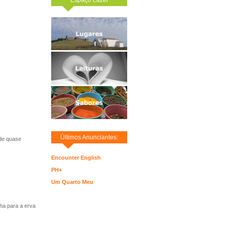
Últimos Anunciantes:
nde quase
Encounter English
PH+
Um Quarto Meu
ha para a erva