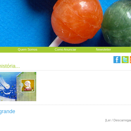
Quem Somos
Como Anunciar
Newsletter
stória...
 grande
[Ler / Descarrega