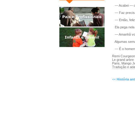
— Acabei — di
— Faz precisa
— Então, feliz
Ela pega nela e
— Amanhã vou-
Algumas semana
— É o homem ri
Remi Courgeon
Le grand arbre
Paris, Mango J
Tradução e ad
<<
História ant