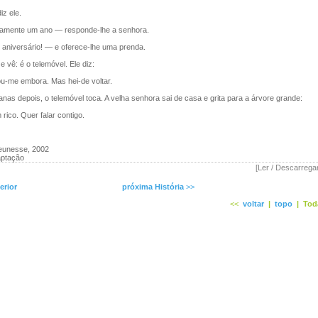
z ele.
mente um ano — responde-lhe a senhora.
 aniversário! — e oferece-lhe uma prenda.
 vê: é o telemóvel. Ele diz:
me embora. Mas hei-de voltar.
s depois, o telemóvel toca. A velha senhora sai de casa e grita para a árvore grande:
co. Quer falar contigo.
eunesse, 2002
aptação
[Ler / Descarrega
erior
próxima História
>>
<<
voltar
|
topo
|
Tod