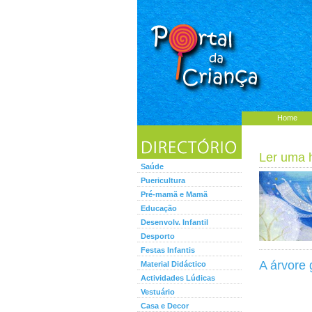
Home
Ler uma hi
Saúde
Puericultura
Pré-mamã e Mamã
Educação
Desenvolv. Infantil
Desporto
Festas Infantis
A árvore
Material Didáctico
Actividades Lúdicas
Vestuário
Casa e Decor