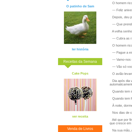
O homem rico l
O patinho de Sam
— Feliz aniver
Depois, deu po
— Que prenda 
A velha senhor
— Cubra as raí
O homem rico v
ler história
— Pague a est
— Vamo-nos 
Receitas da Semana
— Vão só você
Cake Pops
O avião levant
Dia após dia va
automaticamente
Quando tem sed
Quando tem fom
À noite, dorme 
Nos dias de ch
ver receita
Até que por fim
que cresce em v
Venda de Livros
Na sua mão, ag