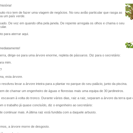
história!
 rico tem de fazer uma viagem de negócios. No seu avião particular que rasga as
a um país verde.
do. De vez em quando olha pela janela. De repente arregala os olhos e chama o seu
cular.
o para aterrar aqui.
mediatamente!
rra, dirige-se para uma árvore enorme, repleta de pássaros. Diz para o secretário:
ra mim.
a?
a, esta árvore.
solveu levar a árvore inteira para a plantar no parque do seu palácio, junto da piscina.
em de chamar um engenheiro de águas e florestas mais uma equipa de 30 jardineiros.
escavam à volta do tronco. Durante vários dias, raiz a raiz, separam a árvore da terra que
o trabalho já quase concluído, diz o engenheiro ao secretário:
continuar mais. A última raiz está fundida com a daquele arbusto.
os, a árvore morre de desgosto.