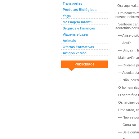
Transportes
Ora aqui vai a 
Produtos Biológicos
Um homem muito
Yoga
nuvens sobrevo
Massagem Infantil
Sente-se cansa
secretário parti
Seguros e Finanças
Viagens e Lazer
— Avise o pilot
Animais
— Aqui?
Ofertas Formativas
— Sim, sim. I
Artigos 2ª Mão
Mal o avião ate
Publicidade
— Quero-a pa
— Aquela rol
— Não, palerm
O homem rico re
O secretário t
Os jardineiros 
Uma tarde, com 
— Não se pode 
— Corta-se.
— Se a cortarm