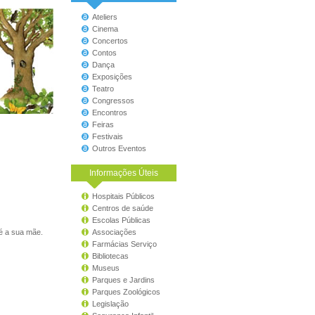
Ateliers
Cinema
Concertos
Contos
Dança
Exposições
Teatro
Congressos
Encontros
Feiras
Festivais
Outros Eventos
Informações Úteis
Hospitais Públicos
Centros de saúde
Escolas Públicas
 é a sua mãe.
Associações
Farmácias Serviço
Bibliotecas
Museus
Parques e Jardins
Parques Zoológicos
Legislação