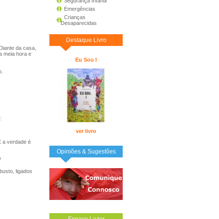
Segurança Infantil
Emergências
Crianças
Desaparecidas
Destaque Livro
Diante da casa,
a meia hora e
Eu Sou I
o.
:
ver livro
E a verdade é
Opiniões & Sugestões
?
busto, ligados
Espaço Lazer