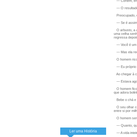
— Cortem, ent
— O resultado
Preocupado, o s
— Se é assim,
O arbusto, a a
uma velha senh
regressa depoi
— Você é um pa
— Mas ela rec
O homem rico d
— Eu próprio n
Ao chegar à cas
— Estava agor
O homem ficou 
que adora bolin
Bebe o chá e a
O seu olhar cru
entre si por mil
O homem sente-
— Quanto, quan
Ler uma História
— A vida inteir