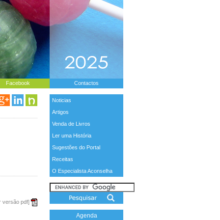
Facebook
Contactos
Noticias
Artigos
Venda de Livros
Ler uma História
Sugestões do Portal
Receitas
O Especialista Aconselha
r versão pdf]
Agenda