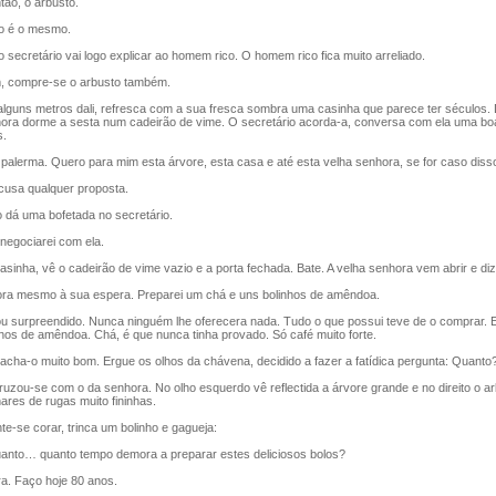
ão, o arbusto.
 é o mesmo.
ecretário vai logo explicar ao homem rico. O homem rico fica muito arreliado.
 compre-se o arbusto também.
lguns metros dali, refresca com a sua fresca sombra uma casinha que parece ter séculos. 
ora dorme a sesta num cadeirão de vime. O secretário acorda-a, conversa com ela uma bo
s.
lerma. Quero para mim esta árvore, esta casa e até esta velha senhora, se for caso diss
usa qualquer proposta.
á uma bofetada no secretário.
egociarei com ela.
inha, vê o cadeirão de vime vazio e a porta fechada. Bate. A velha senhora vem abrir e diz
a mesmo à sua espera. Preparei um chá e uns bolinhos de amêndoa.
surpreendido. Nunca ninguém lhe oferecera nada. Tudo o que possui teve de o comprar. 
hos de amêndoa. Chá, é que nunca tinha provado. Só café muito forte.
cha-o muito bom. Ergue os olhos da chávena, decidido a fazer a fatídica pergunta: Quanto
zou-se com o da senhora. No olho esquerdo vê reflectida a árvore grande e no direito o ar
hares de rugas muito fininhas.
se corar, trinca um bolinho e gagueja:
to… quanto tempo demora a preparar estes deliciosos bolos?
a. Faço hoje 80 anos.