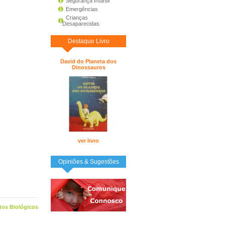
Segurança Infantil
Emergências
Crianças
Desaparecidas
Destaque Livro
David do Planeta dos
Dinossauros
ver livro
Opiniões & Sugestões
tos Biológicos