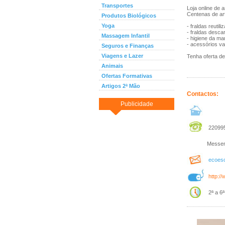
Transportes
Loja online de a
Centenas de art
Produtos Biológicos
Yoga
- fraldas reutili
- fraldas desca
Massagem Infantil
- higiene da m
- acessórios v
Seguros e Finanças
Viagens e Lazer
Tenha oferta 
Animais
Ofertas Formativas
Artigos 2ª Mão
Contactos:
Publicidade
220995
Messen
ecoes
http:/
2ª a 6ª