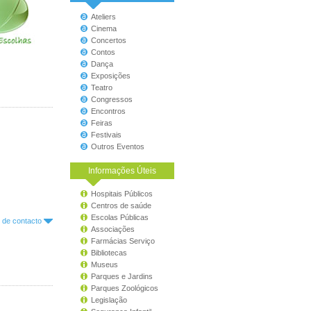
Ateliers
Cinema
Concertos
Contos
Dança
Exposições
Teatro
Congressos
Encontros
Feiras
Festivais
Outros Eventos
Informações Úteis
Hospitais Públicos
Centros de saúde
Escolas Públicas
o de contacto
Associações
Farmácias Serviço
Bibliotecas
Museus
Parques e Jardins
Parques Zoológicos
Legislação