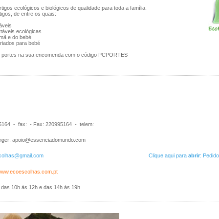
rtigos ecológicos e biológicos de qualidade para toda a família.
igos, de entre os quais:
záveis
rtáveis ecológicas
amã e do bebé
ariados para bebé
de portes na sua encomenda com o código PCPORTES
164 - fax: - Fax: 220995164 - telem:
ger: apoio@essenciadomundo.com
colhas@gmail.com
Clique aqui para
abrir
: Pedid
/www.ecoescolhas.com.pt
 das 10h às 12h e das 14h às 19h