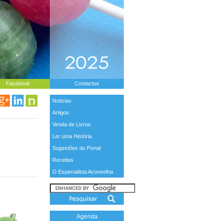
Facebook
Contactos
Noticias
Artigos
Venda de Livros
Ler uma História
Sugestões do Portal
Receitas
O Especialista Aconselha
Agenda