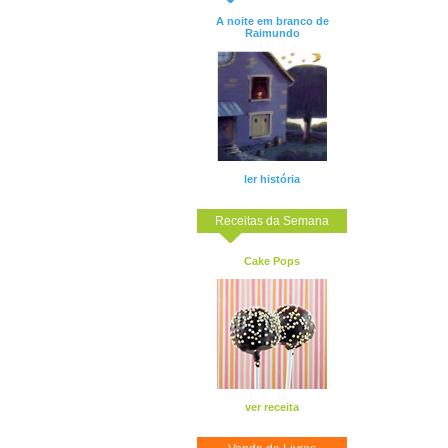
A noite em branco de
Raimundo
ler história
Receitas da Semana
Cake Pops
ver receita