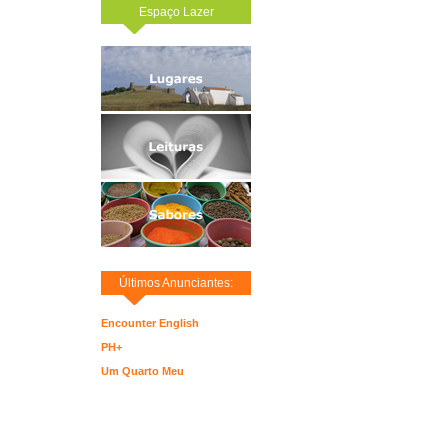
Espaço Lazer
Últimos Anunciantes:
Encounter English
PH+
Um Quarto Meu