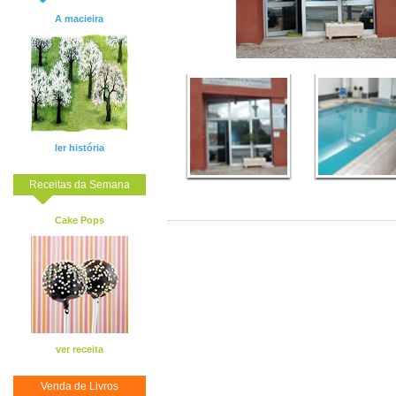
A macieira
ler história
Receitas da Semana
Cake Pops
ver receita
Venda de Livros