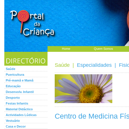
Home
Quem Somos
Saúde
|
Especialidades
|
Fisi
Saúde
Puericultura
Pré-mamã e Mamã
Educação
Desenvolv. Infantil
Desporto
Festas Infantis
Material Didáctico
Centro de Medicina Fís
Actividades Lúdicas
Vestuário
Casa e Decor