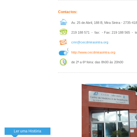
Contactos:
Av. 25 de Abril, 188 B, Mira Sintra - 2735-4
219 188 571 - fax: - Fax: 219 188 565 - t
cmr@cecdmirasintra.org
http://www.cecdmirasintra.org
de 2ª a 6ª feira: das 8h00 às 20h00
Ler uma História