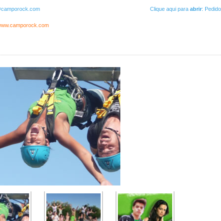
@camporock.com
Clique aqui para
abrir
: Pedid
/www.camporock.com