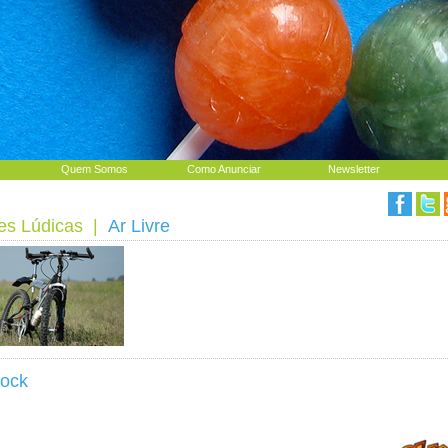
Quem Somos
Como Anunciar
Newsletter
es Lúdicas
|
Ar Livre
ock