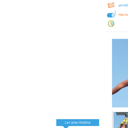
geral
http:/
Ler uma História