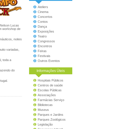
Ateliers
Cinema
Concertos
Contos
o Nelson Lucas
Dança
um workshop de
Exposições
Teatro
náuticos, noites
Congressos
Encontros
uito variadas,
Feiras
Festivais
, toda a
Outros Eventos
 fazendo do
Informações Úteis
Hospitais Públicos
ugal.
Centros de saúde
Escolas Públicas
Associações
Farmácias Serviço
Bibliotecas
Museus
Parques e Jardins
Parques Zoológicos
Legislação