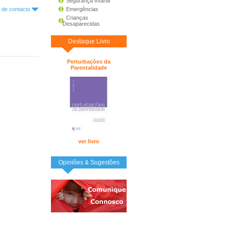
Segurança Infantil
o de contacto
Emergências
Crianças
Desaparecidas
Destaque Livro
Perturbações da
Parentalidade
ver livro
Opiniões & Sugestões