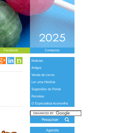
Facebook
Contactos
Noticias
Artigos
Venda de Livros
Ler uma História
Sugestões do Portal
Receitas
O Especialista Aconselha
Agenda