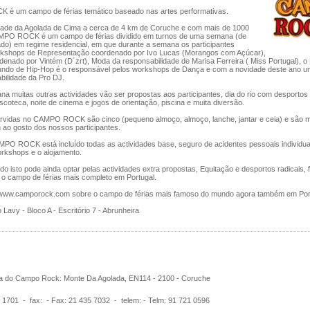
 um campo de férias temático baseado nas artes performativas.
dade da Agolada de Cima a cerca de 4 km de Coruche e com mais de 1000
MPO ROCK é um campo de férias dividido em turnos de uma semana (de
do) em regime residencial, em que durante a semana os participantes
kshops de Representação coordenado por Ivo Lucas (Morangos com Açúcar),
enado por Vintém (D´zrt), Moda da responsabilidade de Marisa Ferreira ( Miss Portugal), 
do de Hip-Hop é o responsável pelos workshops de Dança e com a novidade deste ano 
bilidade da Pro DJ.
a muitas outras actividades vão ser propostas aos participantes, dia do rio com desportos 
scoteca, noite de cinema e jogos de orientação, piscina e muita diversão.
ervidas no CAMPO ROCK são cinco (pequeno almoço, almoço, lanche, jantar e ceia) e são m
m ao gosto dos nossos participantes.
MPO ROCK está incluído todas as actividades base, seguro de acidentes pessoais individual
orkshops e o alojamento.
do isto pode ainda optar pelas actividades extra propostas, Equitação e desportos radicais,
campo de férias mais completo em Portugal.
www.camporock.com sobre o campo de férias mais famoso do mundo agora também em Port
 Lavy - Bloco A - Escritório 7 - Abrunheira
 do Campo Rock: Monte Da Agolada, EN114 - 2100 - Coruche
1701 - fax: - Fax: 21 435 7032 - telem: - Telm: 91 721 0596