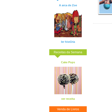
A arca de Zoe
ler história
Receitas da Semana
Cake Pops
ver receita
Venda de Livros