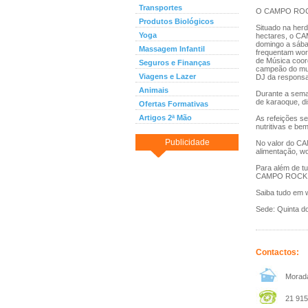
Transportes
O CAMPO ROCK é
Produtos Biológicos
Situado na her
Yoga
hectares, o CA
domingo a sába
Massagem Infantil
frequentam wor
de Música coord
Seguros e Finanças
campeão do mun
Viagens e Lazer
DJ da responsa
Animais
Durante a seman
de karaoque, di
Ofertas Formativas
Artigos 2ª Mão
As refeições s
nutritivas e be
Publicidade
No valor do CA
alimentação, w
Para além de tu
CAMPO ROCK o 
Saiba tudo em 
Sede: Quinta do
Contactos:
Morada
21 915 