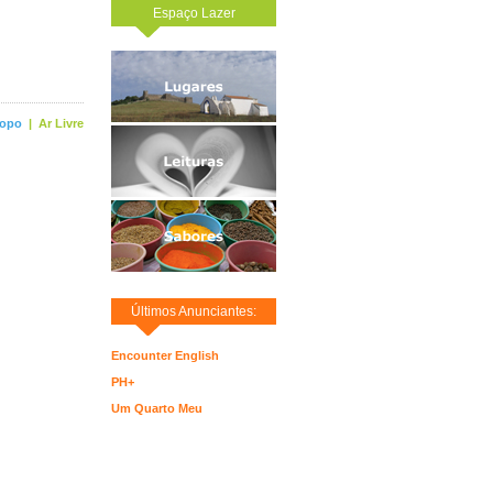
Espaço Lazer
topo
|
Ar Livre
Últimos Anunciantes:
Encounter English
PH+
Um Quarto Meu