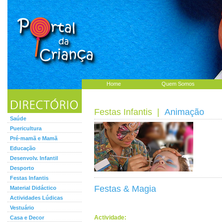
Home
Quem Somos
Festas Infantis
|
Animação
Saúde
Puericultura
Pré-mamã e Mamã
Educação
Desenvolv. Infantil
Desporto
Festas Infantis
Festas & Magia
Material Didáctico
Actividades Lúdicas
Vestuário
Actividade:
Casa e Decor