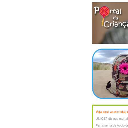
Veja aqui as noticias
UNICEF diz que mortali
Ferramenta de Apoio d