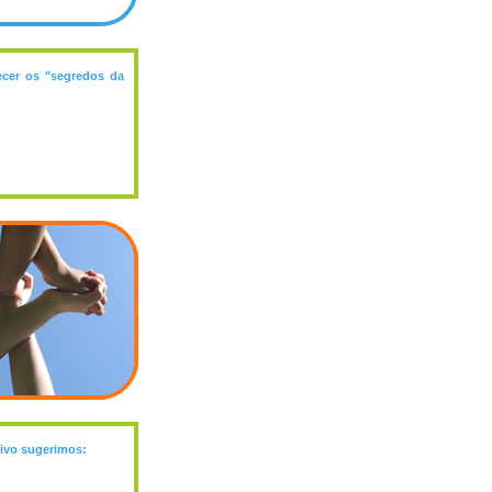
ecer os "segredos da
tivo sugerimos: