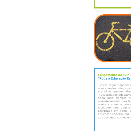
Lançamento de livro d
"Pode a Educação Esp
A educação especial é 
com soluções milagrosas
e práticas apresentado
“necessidades educativa
nada mais significa q
consabidamente não há 
contra a corrente, em 
receberem uma educaçã
sacrificada em nome d
educação especial que, n
aos assuntos que nel