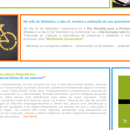
No mês de Setembro, e não só, modere a utilização do seu automóvel.
No dia 16 de Setembro comemorou-se o
Dia Mundial para a Prese
Ozono
e no dia 22 de Setembro irá comemorar-se, o
Dia Europeu sem Ca
Transmita às crianças a importância de preservar o ambiente e mo
promover uma
"Mobilidade Sustentável"
:
- utilizando os transportes públicos - deslocando-se de bicicleta - andando
a editora Psiquilibrios:
ecial deixar de ser especial?"
possivelmente um dos sectores em que é mais fácil vender ilusões, avançar
 e invocar falsos sucessos. Este livro questiona frontalmente alguns conceitos
s como “indiscutíveis” nesta área, nomeadamente o inoperacional conceito de
s especiais” ou a denominada “inclusão educativa”, que em múltiplas situações
ue atirar alunos com deficiências para salas de aulas regulares, onde
condições para lhes fornecer apoio ou ensino. Trata-se por isso de um livro
que se defende intransigentemente o direito dos alunos com deficiências a
o de qualidade e se rejeita liminarmente um modelo em que a educação é
o “lugar”. Os autores têm como objectivo apresentar uma perspectiva da
o seu entender, veicula a melhor evidência científica disponível relativamente
[ver livro]
e são abordados.