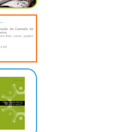
..
rvação da Camada de
rros
.
stre-lhes como podem
 a pé.