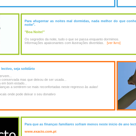
Para afugentar as noites mal dormidas, nada melhor do que conh
noite".
"Boa Noite!"
Os segredos da noite, tudo o que se passa enquanto dormimos.
Informações apaixonantes com ilustrações divertidas.
[ver livro]
ectivo, seja solidário
ervem...
m conservada mas que deixou de ser usada...
da em bom estado...
ianças a sentirem-se mais reconfortadas neste regresso às aulas!
ocais onde pode deixar o seu donativo
Para que as
finanças familiares sofram
menos neste inicio de ano lec
www.exacto.com.pt