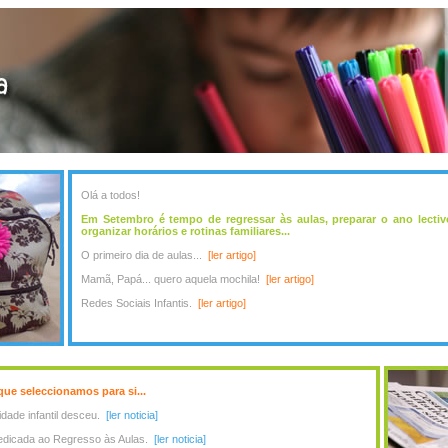
Olá a todos!
Em Setembro é tempo de regressar às aulas, preparar o ano lecti
organizar horários e rotinas familiares...
O primeiro dia de aulas...
[ler artigo]
Mamã, Papá... quero aquela mochila!
[ler artigo]
Redes Sociais Infantis.
[ler artigo]
 que seleccionamos para si...
dade infantil desceu.
[ler noticia]
edicada ao Regresso às Aulas.
[ler noticia]