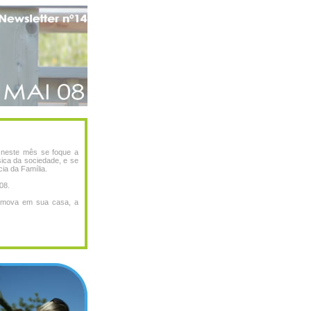
 neste mês se foque a
ica da sociedade, e se
ia da Família.
08.
promova em sua casa, a