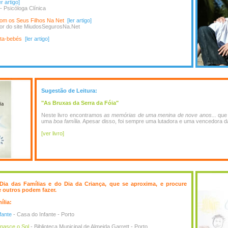
er artigo]
 Psicóloga Clínica
Com os Seus Filhos Na Net
[ler artigo]
dor do site MiudosSegurosNa.Net
orta-bebés
[ler artigo]
Sugestão de Leitura:
"As Bruxas da Serra da Fóia"
Neste livro encontramos
as memórias de uma menina de nove anos...
que 
uma
boa família
. Apesar disso, foi sempre uma lutadora e uma vencedora 
[ver livro]
 Dia das Famílias e do Dia da Criança, que se aproxima, e procure
e outros podem fazer.
ília:
fante
- Casa do Infante - Porto
 nasce o Sol
- Biblioteca Municipal de Almeida Garrett - Porto