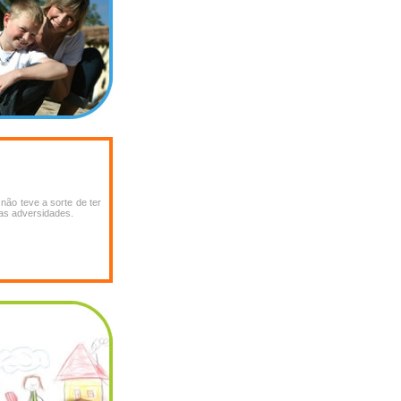
não teve a sorte de ter
das adversidades.