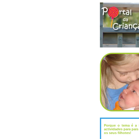
Porque o tema é a F
actividades para pais
os seus filhotes!