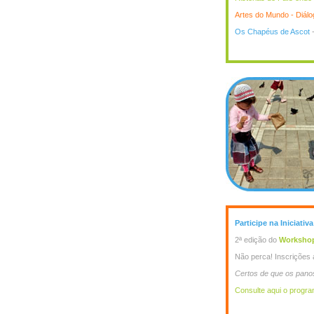
Artes do Mundo - Diálog
Os Chapéus de Ascot
-
Participe na Iniciativ
2ª edição do
Worksho
Não perca! Inscrições
Certos de que os pano
Consulte aqui o program