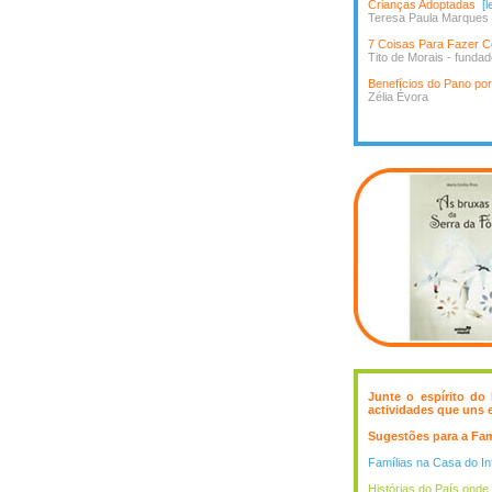
Crianças Adoptadas
[l
Teresa Paula Marques -
7 Coisas Para Fazer 
Tito de Morais - funda
Benefícios do Pano p
Zélia Évora
Junte o espírito do
actividades que uns 
Sugestões para a Fam
Famílias na Casa do In
Histórias do País onde