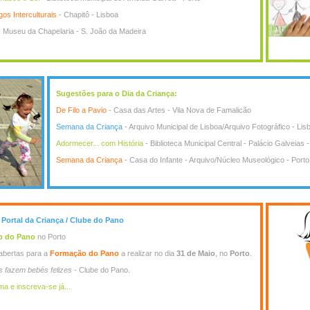
os Interculturais
- Chapitô - Lisboa
 Museu da Chapelaria - S. João da Madeira
Sugestões para o Dia da Criança:
De Filo a Pavio
- Casa das Artes - Vila Nova de Famalicão
Semana da Criança
- Arquivo Municipal de Lisboa/Arquivo Fotográfico - Lis
Adormecer... com História
- Biblioteca Municipal Central - Palácio Galveias 
Semana da Criança
- Casa do Infante - Arquivo/Núcleo Museológico - Porto
a Portal da Criança / Clube do Pano
p do Pano
no Porto
 abertas para a
Formação do Pano
a realizar no dia
31 de Maio
, no
Porto
.
s fazem bebés felizes
- Clube do Pano.
a e inscreva-se já...