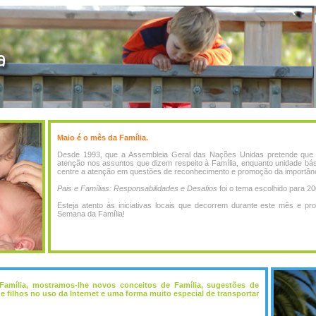
Maio é o mês da Família.
Desde 1993, que a Assembleia Geral das Nações Unidas pretende que
atenção nos assuntos que dizem respeito à Família, enquanto unidade bás
centre a atenção em questões de reconhecimento e promoção da importânc
Pais e Famílias: Responsabilidades e Desafios
foi o tema escolhido para 20
Esteja atento às iniciativas locais que decorrem durante este mês e 
Semana da Família!
amília, mostramos-lhe novos conceitos de Família, sugestões de
 e filhos no uso da Internet e uma forma muito especial de transportar