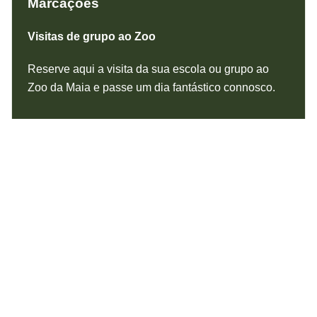
Marcações
Visitas de grupo ao Zoo
Reserve aqui a visita da sua escola ou grupo ao
Zoo da Maia e passe um dia fantástico connosco.
ler mais
Bilheteira
Online para o Zoo da Maia
Na compra de bilhetes online não pode usufruir de
promoções ou descontos.